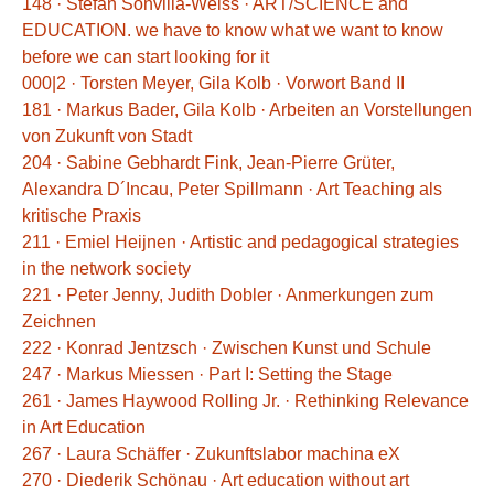
148 · Stefan Sonvilla-Weiss · ART/SCIENCE and
EDUCATION. we have to know what we want to know
before we can start looking for it
000|2 · Torsten Meyer, Gila Kolb · Vorwort Band II
181 · Markus Bader, Gila Kolb · Arbeiten an Vorstellungen
von Zukunft von Stadt
204 · Sabine Gebhardt Fink, Jean-Pierre Grüter,
Alexandra D´Incau, Peter Spillmann · Art Teaching als
kritische Praxis
211 · Emiel Heijnen · Artistic and pedagogical strategies
in the network society
221 · Peter Jenny, Judith Dobler · Anmerkungen zum
Zeichnen
222 · Konrad Jentzsch · Zwischen Kunst und Schule
247 · Markus Miessen · Part I: Setting the Stage
261 · James Haywood Rolling Jr. · Rethinking Relevance
in Art Education
267 · Laura Schäffer · Zukunftslabor machina eX
270 · Diederik Schönau · Art education without art