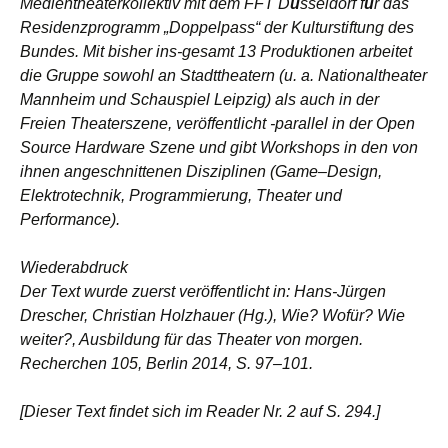
Medientheaterkollektiv mit dem FFT D
ü
sseldorf f
ü
r das
Residenzprogramm „Doppelpass“ der Kulturstiftung des
Bundes. Mit bisher ins-gesamt 13 Produktionen arbeitet
die Gruppe sowohl an Stadttheatern (u. a. Nationaltheater
Mannheim und Schauspiel Leipzig) als auch in der
Freien Theaterszene, veröffentlicht -parallel in der Open
Source Hardware Szene und gibt Workshops in den von
ihnen angeschnittenen Disziplinen (Game–Design,
Elektrotechnik, Programmierung, Theater und
Performance).
Wiederabdruck
Der Text wurde zuerst veröffentlicht in: Hans-Jürgen
Drescher, Christian Holzhauer (Hg.), Wie? Wofür? Wie
weiter?, Ausbildung für das Theater von morgen.
Recherchen 105, Berlin 2014, S. 97–101.
[Dieser Text findet sich im Reader Nr. 2 auf S. 294.]