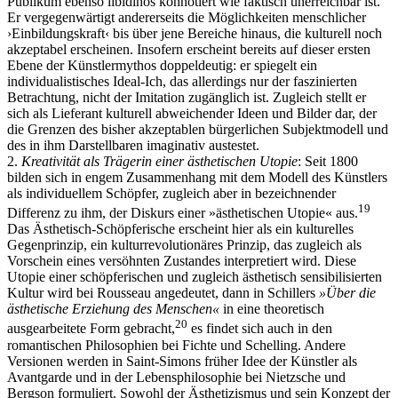
Publikum ebenso libidinös konnotiert wie faktisch unerreichbar ist.
Er vergegenwärtigt andererseits die Möglichkeiten menschlicher
›Einbildungskraft‹ bis über jene Bereiche hinaus, die kulturell noch
akzeptabel erscheinen. Insofern erscheint bereits auf dieser ersten
Ebene der Künstlermythos doppeldeutig: er spiegelt ein
individualistisches Ideal-Ich, das allerdings nur der faszinierten
Betrachtung, nicht der Imitation zugänglich ist. Zugleich stellt er
sich als Lieferant kulturell abweichender Ideen und Bilder dar, der
die Grenzen des bisher akzeptablen bürgerlichen Subjektmodell und
des in ihm Darstellbaren imaginativ austestet.
2.
Kreativität als Trägerin einer ästhetischen Utopie
: Seit 1800
bilden sich in engem Zusammenhang mit dem Modell des Künstlers
als individuellem Schöpfer, zugleich aber in bezeichnender
19
Differenz zu ihm, der Diskurs einer »ästhetischen Utopie« aus.
Das Ästhetisch-Schöpferische erscheint hier als ein kulturelles
Gegenprinzip, ein kulturrevolutionäres Prinzip, das zugleich als
Vorschein eines versöhnten Zustandes interpretiert wird. Diese
Utopie einer schöpferischen und zugleich ästhetisch sensibilisierten
Kultur wird bei Rousseau angedeutet, dann in Schillers
»Über die
ästhetische Erziehung des Menschen«
in eine theoretisch
20
ausgearbeitete Form gebracht,
es findet sich auch in den
romantischen Philosophien bei Fichte und Schelling. Andere
Versionen werden in Saint-Simons früher Idee der Künstler als
Avantgarde und in der Lebensphilosophie bei Nietzsche und
Bergson formuliert. Sowohl der Ästhetizismus und sein Konzept der