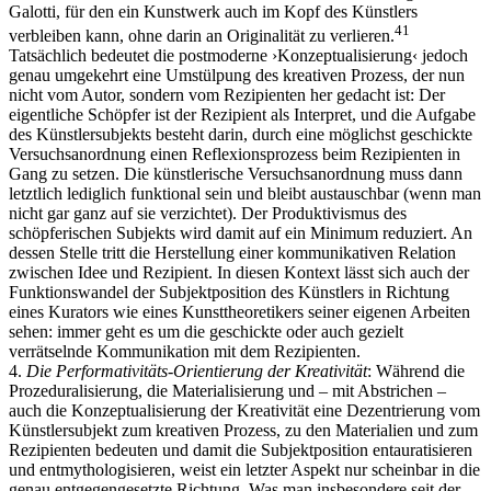
Galotti, für den ein Kunstwerk auch im Kopf des Künstlers
41
verbleiben kann, ohne darin an Originalität zu verlieren.
Tatsächlich bedeutet die postmoderne ›Konzeptualisierung‹ jedoch
genau umgekehrt eine Umstülpung des kreativen Prozess, der nun
nicht vom Autor, sondern vom Rezipienten her gedacht ist: Der
eigentliche Schöpfer ist der Rezipient als Interpret, und die Aufgabe
des Künstlersubjekts besteht darin, durch eine möglichst geschickte
Versuchsanordnung einen Reflexionsprozess beim Rezipienten in
Gang zu setzen. Die künstlerische Versuchsanordnung muss dann
letztlich lediglich funktional sein und bleibt austauschbar (wenn man
nicht gar ganz auf sie verzichtet). Der Produktivismus des
schöpferischen Subjekts wird damit auf ein Minimum reduziert. An
dessen Stelle tritt die Herstellung einer kommunikativen Relation
zwischen Idee und Rezipient. In diesen Kontext lässt sich auch der
Funktionswandel der Subjektposition des Künstlers in Richtung
eines Kurators wie eines Kunsttheoretikers seiner eigenen Arbeiten
sehen: immer geht es um die geschickte oder auch gezielt
verrätselnde Kommunikation mit dem Rezipienten.
4.
Die Performativitäts-Orientierung der Kreativität
: Während die
Prozeduralisierung, die Materialisierung und – mit Abstrichen –
auch die Konzeptualisierung der Kreativität eine Dezentrierung vom
Künstlersubjekt zum kreativen Prozess, zu den Materialien und zum
Rezipienten bedeuten und damit die Subjektposition entauratisieren
und entmythologisieren, weist ein letzter Aspekt nur scheinbar in die
genau entgegengesetzte Richtung. Was man insbesondere seit der