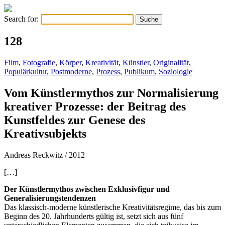
Search for:
128
Film
,
Fotografie
,
Körper
,
Kreativität
,
Künstler
,
Originalität
,
Populärkultur
,
Postmoderne
,
Prozess
,
Publikum
,
Soziologie
Vom Künstlermythos zur Normalisierung
kreativer Prozesse: der Beitrag des
Kunstfeldes zur Genese des
Kreativsubjekts
Andreas Reckwitz
/ 2012
[…]
Der Künstlermythos zwischen Exklusivfigur und
Generalisierungstendenzen
Das klassisch-moderne künstlerische Kreativitätsregime, das bis zum
Beginn des 20. Jahrhunderts gültig ist, setzt sich aus fünf