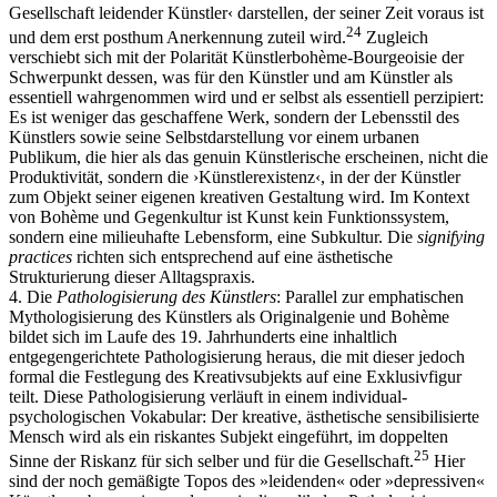
Gesellschaft leidender Künstler‹ darstellen, der seiner Zeit voraus ist
24
und dem erst posthum Anerkennung zuteil wird.
Zugleich
verschiebt sich mit der Polarität Künstlerbohème-Bourgeoisie der
Schwerpunkt dessen, was für den Künstler und am Künstler als
essentiell wahrgenommen wird und er selbst als essentiell perzipiert:
Es ist weniger das geschaffene Werk, sondern der Lebensstil des
Künstlers sowie seine Selbstdarstellung vor einem urbanen
Publikum, die hier als das genuin Künstlerische erscheinen, nicht die
Produktivität, sondern die ›Künstlerexistenz‹, in der der Künstler
zum Objekt seiner eigenen kreativen Gestaltung wird. Im Kontext
von Bohème und Gegenkultur ist Kunst kein Funktionssystem,
sondern eine milieuhafte Lebensform, eine Subkultur. Die
signifying
practices
richten sich entsprechend auf eine ästhetische
Strukturierung dieser Alltagspraxis.
4. Die
Pathologisierung des Künstlers
: Parallel zur emphatischen
Mythologisierung des Künstlers als Originalgenie und Bohème
bildet sich im Laufe des 19. Jahrhunderts eine inhaltlich
entgegengerichtete Pathologisierung heraus, die mit dieser jedoch
formal die Festlegung des Kreativsubjekts auf eine Exklusivfigur
teilt. Diese Pathologisierung verläuft in einem individual-
psychologischen Vokabular: Der kreative, ästhetische sensibilisierte
Mensch wird als ein riskantes Subjekt eingeführt, im doppelten
25
Sinne der Riskanz für sich selber und für die Gesellschaft.
Hier
sind der noch gemäßigte Topos des »leidenden« oder »depressiven«