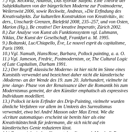
7.) Vgl. Reckwitz, Andreas, Das hybride Subjekt. Eine Theorie der
Subjektkulturen von der bürgerlichen Moderne zur Postmoderne,
Weilerswist 2006, sowie Reckwitz, Andreas, »Die Erfindung des
Kreativsubjekts. Zur kulturellen Konstruktion von Kreativität«, in:
ders., Unscharfe Grenzen, Bielefeld 2008, 235–257, und von Osten,
Marion (Hg.), Be creative! Der kreative Imperativ, Zürich 2002.
8.) Zur Analyse von Kunst als Funktionssystem vgl. Luhmann,
Niklas, Die Kunst der Gesellschaft, Frankfurt a. M. 1995.
9.) Boltanski, Luc/Chiapello, Ève, Le nouvel esprit du capitalisme,
Paris 1999.
10.) Vgl. Namuth, Hans/Rose, Barbara, Pollock painting, a. a. O.
11.) Vgl. Jameson, Fredric, Postmodernism, or, The Cultural Logic
of Late Capitalism, Durham 1991.
12.) Der Begriff ›klassische Moderne‹ ist hier nicht im Sinne eines
Kunststils verwendet und bezeichnet daher nicht die künstlerische
›Moderne‹ an der Wende des 19. zum 20. Jahrhundert, vielmehr ist
jene ›lange‹ Phase von der Renaissance über die Romantik bis zum
Modernismus gemeint, der den Künstler emphatisch als expressives
Individuum modelliert.
13.) Pollock ist kein Erfinder des Drip-Painting, vielmehr wurden
ähnliche Verfahren vor allem im Umkreis des Surrealismus
verwendet, etwa bei André Masson oder Max Ernst. Wie die
›écriture automatique‹ erscheint sie bereits hier als eine
Kreativitätstechnik für jedermann, die sich nicht auf ein
künstlerisches Genie reduzieren lässt.