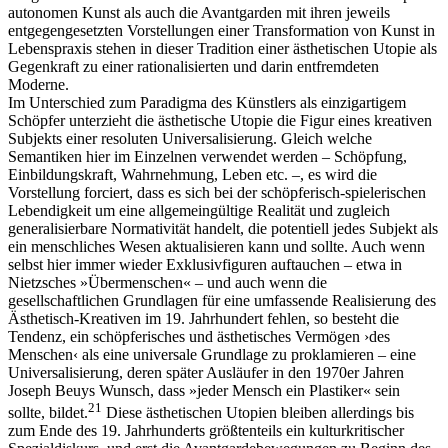
autonomen Kunst als auch die Avantgarden mit ihren jeweils
entgegengesetzten Vorstellungen einer Transformation von Kunst in
Lebenspraxis stehen in dieser Tradition einer ästhetischen Utopie als
Gegenkraft zu einer rationalisierten und darin entfremdeten
Moderne.
Im Unterschied zum Paradigma des Künstlers als einzigartigem
Schöpfer unterzieht die ästhetische Utopie die Figur eines kreativen
Subjekts einer resoluten Universalisierung. Gleich welche
Semantiken hier im Einzelnen verwendet werden – Schöpfung,
Einbildungskraft, Wahrnehmung, Leben etc. –, es wird die
Vorstellung forciert, dass es sich bei der schöpferisch-spielerischen
Lebendigkeit um eine allgemeingültige Realität und zugleich
generalisierbare Normativität handelt, die potentiell jedes Subjekt als
ein menschliches Wesen aktualisieren kann und sollte. Auch wenn
selbst hier immer wieder Exklusivfiguren auftauchen – etwa in
Nietzsches »Übermenschen« – und auch wenn die
gesellschaftlichen Grundlagen für eine umfassende Realisierung des
Ästhetisch-Kreativen im 19. Jahrhundert fehlen, so besteht die
Tendenz, ein schöpferisches und ästhetisches Vermögen ›des
Menschen‹ als eine universale Grundlage zu proklamieren – eine
Universalisierung, deren später Ausläufer in den 1970er Jahren
Joseph Beuys Wunsch, dass »jeder Mensch ein Plastiker« sein
21
sollte, bildet.
Diese ästhetischen Utopien bleiben allerdings bis
zum Ende des 19. Jahrhunderts größtenteils ein kulturkritischer