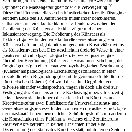
Verführungen. Es bleiben damit im Wesentlichen zwei extreme
29
Optionen: die Massengefälligkeit oder die Verweigerung.
Diese fünf Elemente, die sich im künstlerischen Kreativitätsregime
seit dem Ende des 18. Jahrhunderts miteinander kombinieren,
enthalten damit eine kontradiktorische Tendenz zwischen der
Etablierung des Künstlers als Exklusivfigur und einer
Inklusionsbewegung. Die Etablierung des Künstlers als
Exklusivfigur verhindert eine kulturelle Generalisierung von
Künstlerschaft und trägt damit zum genannten Kreativitätsmythos
als Künstlermythos bei. Dies geschieht in dreierlei Weise: in einer
positiven individualpsychologischen, teilweise quasi-religiös
überhöhten Begründung (Künstler als Ausnahmeerscheinung des
Originalgenies); in einer negativen psychologischen Begründung
(Künstler als pathologische Erscheinung); schließlich in einer
soziokulturellen Begründung (die anti-hegemoniale Subkultur der
künstlerischen Bohème). Obwohl diese drei Begründungen
teilweise einander widersprechen, tragen sie doch alle drei zur
Festlegung des Künstlers auf eine Exklusivfigur bei. Gleichzeitig
jedoch lassen sich im Innern dieser klassischen Künstler- und
Kreativitätskultur zwei Einfallstore für Universalisierungs- und
Generalisierungsprozesse finden: zum einen die ästhetische Utopie
der quasi-natürlichen menschlichen Schöpfungskraft, zum anderen
die Konstellation eines Publikums, welches eine Zertifizierung
kreativer Akte betreibt. In beiden Hinsichten findet eine
Dezentrierung des Status des Künstlers statt, auf der einen Seite in