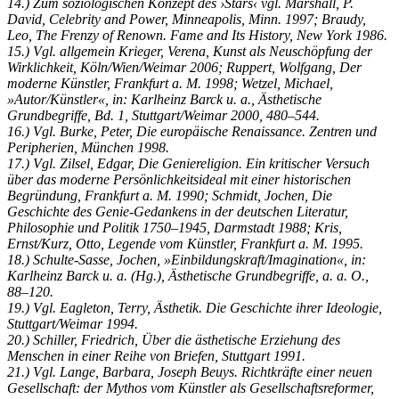
14.) Zum soziologischen Konzept des ›Stars‹ vgl. Marshall, P.
David, Celebrity and Power, Minneapolis, Minn. 1997; Braudy,
Leo, The Frenzy of Renown. Fame and Its History, New York 1986.
15.) Vgl. allgemein Krieger, Verena, Kunst als Neuschöpfung der
Wirklichkeit, Köln/Wien/Weimar 2006; Ruppert, Wolfgang, Der
moderne Künstler, Frankfurt a. M. 1998; Wetzel, Michael,
»Autor/Künstler«, in: Karlheinz Barck u. a., Ästhetische
Grundbegriffe, Bd. 1, Stuttgart/Weimar 2000, 480–544.
16.) Vgl. Burke, Peter, Die europäische Renaissance. Zentren und
Peripherien, München 1998.
17.) Vgl. Zilsel, Edgar, Die Geniereligion. Ein kritischer Versuch
über das moderne Persönlichkeitsideal mit einer historischen
Begründung, Frankfurt a. M. 1990; Schmidt, Jochen, Die
Geschichte des Genie-Gedankens in der deutschen Literatur,
Philosophie und Politik 1750–1945, Darmstadt 1988; Kris,
Ernst/Kurz, Otto, Legende vom Künstler, Frankfurt a. M. 1995.
18.) Schulte-Sasse, Jochen, »Einbildungskraft/Imagination«, in:
Karlheinz Barck u. a. (Hg.), Ästhetische Grundbegriffe, a. a. O.,
88–120.
19.) Vgl. Eagleton, Terry, Ästhetik. Die Geschichte ihrer Ideologie,
Stuttgart/Weimar 1994.
20.) Schiller, Friedrich, Über die ästhetische Erziehung des
Menschen in einer Reihe von Briefen, Stuttgart 1991.
21.) Vgl. Lange, Barbara, Joseph Beuys. Richtkräfte einer neuen
Gesellschaft: der Mythos vom Künstler als Gesellschaftsreformer,