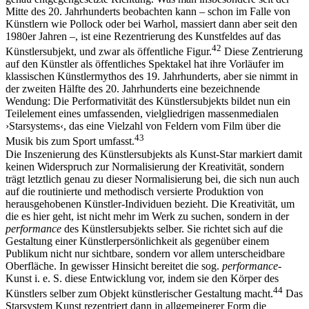
Mitte des 20. Jahrhunderts beobachten kann – schon im Falle von
Künstlern wie Pollock oder bei Warhol, massiert dann aber seit den
1980er Jahren –, ist eine Rezentrierung des Kunstfeldes auf das
42
Künstlersubjekt, und zwar als öffentliche Figur.
Diese Zentrierung
auf den Künstler als öffentliches Spektakel hat ihre Vorläufer im
klassischen Künstlermythos des 19. Jahrhunderts, aber sie nimmt in
der zweiten Hälfte des 20. Jahrhunderts eine bezeichnende
Wendung: Die Performativität des Künstlersubjekts bildet nun ein
Teilelement eines umfassenden, vielgliedrigen massenmedialen
›Starsystems‹, das eine Vielzahl von Feldern vom Film über die
43
Musik bis zum Sport umfasst.
Die Inszenierung des Künstlersubjekts als Kunst-Star markiert damit
keinen Widerspruch zur Normalisierung der Kreativität, sondern
trägt letztlich genau zu dieser Normalisierung bei, die sich nun auch
auf die routinierte und methodisch versierte Produktion von
herausgehobenen Künstler-Individuen bezieht. Die Kreativität, um
die es hier geht, ist nicht mehr im Werk zu suchen, sondern in der
performance
des Künstlersubjekts selber. Sie richtet sich auf die
Gestaltung einer Künstlerpersönlichkeit als gegenüber einem
Publikum nicht nur sichtbare, sondern vor allem unterscheidbare
Oberfläche. In gewisser Hinsicht bereitet die sog.
performance
-
Kunst i. e. S. diese Entwicklung vor, indem sie den Körper des
44
Künstlers selber zum Objekt künstlerischer Gestaltung macht.
Das
Starsystem Kunst rezentriert dann in allgemeinerer Form die