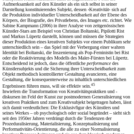
Aufmerksamkeit auf den Künstler als ein sich selbst in seiner
Darstellung konstituierendes Subjekt, dessen ›Kreativität‹ sich auf
die Produktion individueller Unterscheidbarkeit auf der Ebene des
Körpers, der Biografie, des Privatlebens, des Images etc. richtet. Wie
Sabine Kampmann (2006) in ihrer Analyse von zeitgenössischen
Künstler-Stars am Beispiel von Christian Boltanski, Pipilotti Rist
und Markus Lüpertz darstellt, können und müssen die Strategien
dieser Produktion eines kreativen Subjekts vor einem Publikum sehr
unterschiedlich sein – das Spiel mit der Verbergung einer wahren
Identität bei Boltanski, die Inszenierung als Pop-Feministin bei Rist
oder die Reaktivierung des Modells des Maler-Fürsten bei Lüpertz.
Entscheidend ist jedoch, dass die öffentliche
performance
des
Künstlersubjekts und die Sicherung ihrer Unterscheidbarkeit zum
Objekt methodisch kontrollierter Gestaltung avancieren, eine
Gestaltung, die konsequenterweise zu inhaltlich unterschiedlichen
45
Ergebnissen führen muss, will sie effektiv sein.
Inwiefern die Transformation von Kreativitätspraktiken und -
diskursen im Feld der Kunst zur postmodernen Generalisierung von
kreativen Praktiken und zum Kreativsubjekt beigetragen haben, lässt
sich damit verdeutlichen: Die Exklusivfigur des Künstlers und
seines Werkes – ob psychologisch oder sozial begründet – sieht sich
seit den 1950er Jahren verdrängt durch die Tendenzen der
Prozeduralisierung, Materialisierung, Konzeptualisierung und
Performativitäts-Orientierung, die alle zu einer Normalisierung