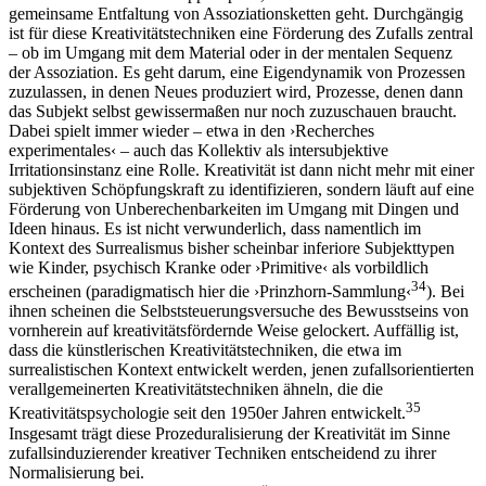
gemeinsame Entfaltung von Assoziationsketten geht. Durchgängig
ist für diese Kreativitätstechniken eine Förderung des Zufalls zentral
– ob im Umgang mit dem Material oder in der mentalen Sequenz
der Assoziation. Es geht darum, eine Eigendynamik von Prozessen
zuzulassen, in denen Neues produziert wird, Prozesse, denen dann
das Subjekt selbst gewissermaßen nur noch zuzuschauen braucht.
Dabei spielt immer wieder – etwa in den ›Recherches
experimentales‹ – auch das Kollektiv als intersubjektive
Irritationsinstanz eine Rolle. Kreativität ist dann nicht mehr mit einer
subjektiven Schöpfungskraft zu identifizieren, sondern läuft auf eine
Förderung von Unberechenbarkeiten im Umgang mit Dingen und
Ideen hinaus. Es ist nicht verwunderlich, dass namentlich im
Kontext des Surrealismus bisher scheinbar inferiore Subjekttypen
wie Kinder, psychisch Kranke oder ›Primitive‹ als vorbildlich
34
erscheinen (paradigmatisch hier die ›Prinzhorn-Sammlung‹
). Bei
ihnen scheinen die Selbststeuerungsversuche des Bewusstseins von
vornherein auf kreativitätsfördernde Weise gelockert. Auffällig ist,
dass die künstlerischen Kreativitätstechniken, die etwa im
surrealistischen Kontext entwickelt werden, jenen zufallsorientierten
verallgemeinerten Kreativitätstechniken ähneln, die die
35
Kreativitätspsychologie seit den 1950er Jahren entwickelt.
Insgesamt trägt diese Prozeduralisierung der Kreativität im Sinne
zufallsinduzierender kreativer Techniken entscheidend zu ihrer
Normalisierung bei.