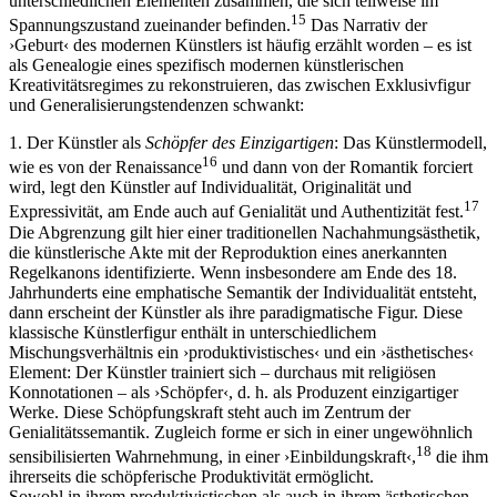
unterschiedlichen Elementen zusammen, die sich teilweise im
15
Spannungszustand zueinander befinden.
Das Narrativ der
›Geburt‹ des modernen Künstlers ist häufig erzählt worden – es ist
als Genealogie eines spezifisch modernen künstlerischen
Kreativitätsregimes zu rekonstruieren, das zwischen Exklusivfigur
und Generalisierungstendenzen schwankt:
1. Der Künstler als
Schöpfer des Einzigartigen
: Das Künstlermodell,
16
wie es von der Renaissance
und dann von der Romantik forciert
wird, legt den Künstler auf Individualität, Originalität und
17
Expressivität, am Ende auch auf Genialität und Authentizität fest.
Die Abgrenzung gilt hier einer traditionellen Nachahmungsästhetik,
die künstlerische Akte mit der Reproduktion eines anerkannten
Regelkanons identifizierte. Wenn insbesondere am Ende des 18.
Jahrhunderts eine emphatische Semantik der Individualität entsteht,
dann erscheint der Künstler als ihre paradigmatische Figur. Diese
klassische Künstlerfigur enthält in unterschiedlichem
Mischungsverhältnis ein ›produktivistisches‹ und ein ›ästhetisches‹
Element: Der Künstler trainiert sich – durchaus mit religiösen
Konnotationen – als ›Schöpfer‹, d. h. als Produzent einzigartiger
Werke. Diese Schöpfungskraft steht auch im Zentrum der
Genialitätssemantik. Zugleich forme er sich in einer ungewöhnlich
18
sensibilisierten Wahrnehmung, in einer ›Einbildungskraft‹,
die ihm
ihrerseits die schöpferische Produktivität ermöglicht.
Sowohl in ihrem produktivistischen als auch in ihrem ästhetischen