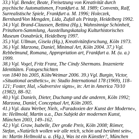
33.) Vgl. Bender, Beate, Freisetzung von Kreativität durch
psychische Automatismen, Frankfurt a. M. 1989; Convents, Ralf,
Surrealistische Spiele, Frankfurt a. M. 1996; Holeczek,
Bernhard/Von Mengden, Lida, Zufall als Prinzip, Heidelberg 1992.
34.) Vgl. Brand-Claussen, Bettina (Hg.), Wahnsinnige Schönheit,
Prinzhorn-Sammlung, Ausstellungskatalog Kulturhistorisches
Museum Osnabrück, Heidelberg 1997.
35.) Vgl. Ullman, Gisela (Hg.), Kreativitätsforschung, Köln 1973.
36.) Vgl. Marzona, Daniel, Minimal Art, Köln 2004. 37.) Vgl.
Rebbelmund, Romana, Appropriation art, Frankfurt a. M. (u. a.)
1999.
38.) Vgl. Vogel, Fritz Franz, The Cindy Shermans. Inszenierte
Identitäten. Fotogeschichten
von 1840 bis 2005, Köln/Weimar 2006. 39.) Vgl. Burgin, Victor,
»Situational aesthetics«, in: Studio International 178 (1969), 118–
121; Foster, Hal, »Subversive signs«, in: Art in America 70/10
(1982), 88–92.
40.) Vgl. Daniels, Dieter, Duchamp und die anderen, Köln 1992;
Marzona, Daniel, Conceptual Art, Köln 2005.
41.) Vgl. dazu Werber, Niels, »Paradoxien der Kunst der Moderne«,
in: Hellmold, Martin u.a., Das Subjekt der modernen Kunst,
München 2003, 149–162.
42.) Vgl. Graw, Isabelle, Der große Preis, Köln 2008; Römer,
Stefan, »Natürlich wollen wir alle reich, schön und berühmt sein«,
in: Martin Hellmold u. a. (Hg.), Was ist ein Künstler?, München