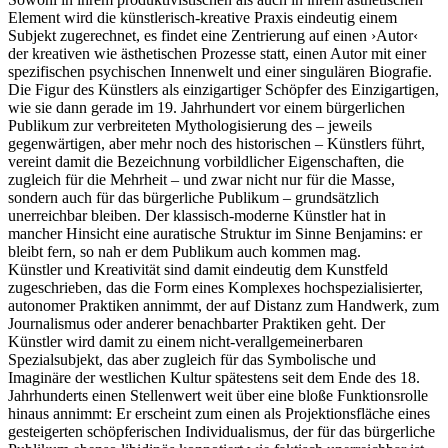
Element wird die künstlerisch-kreative Praxis eindeutig einem
Subjekt zugerechnet, es findet eine Zentrierung auf einen ›Autor‹
der kreativen wie ästhetischen Prozesse statt, einen Autor mit einer
spezifischen psychischen Innenwelt und einer singulären Biografie.
Die Figur des Künstlers als einzigartiger Schöpfer des Einzigartigen,
wie sie dann gerade im 19. Jahrhundert vor einem bürgerlichen
Publikum zur verbreiteten Mythologisierung des – jeweils
gegenwärtigen, aber mehr noch des historischen – Künstlers führt,
vereint damit die Bezeichnung vorbildlicher Eigenschaften, die
zugleich für die Mehrheit – und zwar nicht nur für die Masse,
sondern auch für das bürgerliche Publikum – grundsätzlich
unerreichbar bleiben. Der klassisch-moderne Künstler hat in
mancher Hinsicht eine auratische Struktur im Sinne Benjamins: er
bleibt fern, so nah er dem Publikum auch kommen mag.
Künstler und Kreativität sind damit eindeutig dem Kunstfeld
zugeschrieben, das die Form eines Komplexes hochspezialisierter,
autonomer Praktiken annimmt, der auf Distanz zum Handwerk, zum
Journalismus oder anderer benachbarter Praktiken geht. Der
Künstler wird damit zu einem nicht-verallgemeinerbaren
Spezialsubjekt, das aber zugleich für das Symbolische und
Imaginäre der westlichen Kultur spätestens seit dem Ende des 18.
Jahrhunderts einen Stellenwert weit über eine bloße Funktionsrolle
hinaus annimmt: Er erscheint zum einen als Projektionsfläche eines
gesteigerten schöpferischen Individualismus, der für das bürgerliche