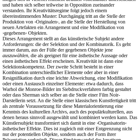
und haben sich selber teilweise in Opposition zueinander
verstanden. Ihr Kreativitätsregime folgt jedoch einem
übereinstimmenden Muster: Durchgängig tritt an die Stelle der
Produktion von ›Originalen‹, an die Stelle der Herstellung von
neuen Artefakten ein Arrangement und eine Modifikation von
›gegebenen‹ Objekten.
Dieses Arrangement stellt an das künstlerische Subjekt andere
Anforderungen: die der Selektion und der Kombinatorik. Es geht
immer darum, aus der Fülle der gegebenen Objekte jene
auszuwählen
, die als geeignet für eine ästhetische Aussage oder
einen ästhetischen Effekt erscheinen. Kreativität ist dann eine
Selektionskompetenz. Der zweite Schritt besteht in einer
Kombination unterschiedlicher Elemente oder aber in einer
Resignifikation durch eine leichte Abweichung, eine Modifikation
oder einen Austausch einzelner Elemente: etwa dadurch, dass
Warhol die Monroe-Bilder im Siebdruckverfahren farbig gestaltet
oder dass Sherman sich selber an die Stelle einer Film Noir-
Darstellerin setzt. An die Stelle einer klassischen Kunstfertigkeit tritt
als zentrale Voraussetzung für diese Materialorientierung eine
Kenntnis des kulturellen Archivs, auch des populärkulturellen, aus
denen heraus sinnvoll ausgewählt und kombiniert werden kann. Das
Künstlersubjekt transformiert sich damit in eine ›Organisatorin‹
ästhetischer Effekte. Dies ist zugleich mit einer Entgrenzung nicht
nur der potentiellen Objekte, sondern auch der Form ihrer
Präsentation verknüpft. Dieser Strukturwandel des kreativen