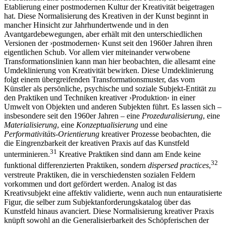
Etablierung einer postmodernen Kultur der Kreativität beigetragen
hat. Diese Normalisierung des Kreativen in der Kunst beginnt in
mancher Hinsicht zur Jahrhundertwende und in den
Avantgardebewegungen, aber erhält mit den unterschiedlichen
Versionen der ›postmodernen‹ Kunst seit den 1960er Jahren ihren
eigentlichen Schub. Vor allem vier miteinander verwobene
Transformationslinien kann man hier beobachten, die allesamt eine
Umdeklinierung von Kreativität bewirken. Diese Umdeklinierung
folgt einem übergreifenden Transformationsmuster, das vom
Künstler als persönliche, psychische und soziale Subjekt-Entität zu
den Praktiken und Techniken kreativer ›Produktion‹ in einer
Umwelt von Objekten und anderen Subjekten führt. Es lassen sich –
insbesondere seit den 1960er Jahren – eine
Prozeduralisierung
, eine
Materialisierung
, eine
Konzeptualisierung
und eine
Performativitäts-Orientierung
kreativer Prozesse beobachten, die
die Eingrenzbarkeit der kreativen Praxis auf das Kunstfeld
31
unterminieren.
Kreative Praktiken sind dann am Ende keine
32
funktional differenzierten Praktiken, sondern
dispersed practices
,
verstreute Praktiken, die in verschiedensten sozialen Feldern
vorkommen und dort gefördert werden. Analog ist das
Kreativsubjekt eine affektiv validierte, wenn auch nun entauratisierte
Figur, die selber zum Subjektanforderungskatalog über das
Kunstfeld hinaus avanciert. Diese Normalisierung kreativer Praxis
knüpft sowohl an die Generalisierbarkeit des Schöpferischen der