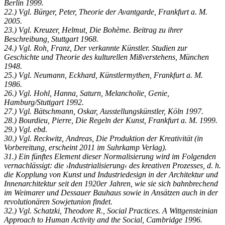
Berlin 1999.
22.) Vgl. Bürger, Peter, Theorie der Avantgarde, Frankfurt a. M.
2005.
23.) Vgl. Kreuzer, Helmut, Die Bohème. Beitrag zu ihrer
Beschreibung, Stuttgart 1968.
24.) Vgl. Roh, Franz, Der verkannte Künstler. Studien zur
Geschichte und Theorie des kulturellen Mißverstehens, München
1948.
25.) Vgl. Neumann, Eckhard, Künstlermythen, Frankfurt a. M.
1986.
26.) Vgl. Hohl, Hanna, Saturn, Melancholie, Genie,
Hamburg/Stuttgart 1992.
27.) Vgl. Bätschmann, Oskar, Ausstellungskünstler, Köln 1997.
28.) Bourdieu, Pierre, Die Regeln der Kunst, Frankfurt a. M. 1999.
29.) Vgl. ebd.
30.) Vgl. Reckwitz, Andreas, Die Produktion der Kreativität (in
Vorbereitung, erscheint 2011 im Suhrkamp Verlag).
31.) Ein fünftes Element dieser Normalisierung wird im Folgenden
vernachlässigt: die ›Industrialisierung‹ des kreativen Prozesses, d. h.
die Kopplung von Kunst und Industriedesign in der Architektur und
Innenarchitektur seit den 1920er Jahren, wie sie sich bahnbrechend
im Weimarer und Dessauer Bauhaus sowie in Ansätzen auch in der
revolutionären Sowjetunion findet.
32.) Vgl. Schatzki, Theodore R., Social Practices. A Wittgensteinian
Approach to Human Activity and the Social, Cambridge 1996.