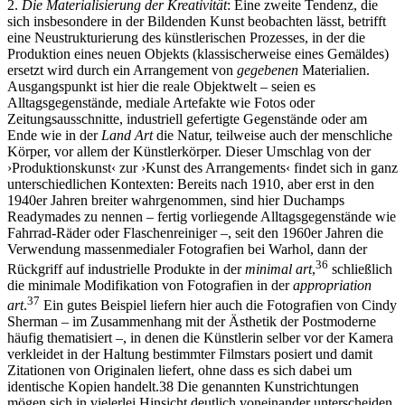
2.
Die Materialisierung der Kreativität
: Eine zweite Tendenz, die
sich insbesondere in der Bildenden Kunst beobachten lässt, betrifft
eine Neustrukturierung des künstlerischen Prozesses, in der die
Produktion eines neuen Objekts (klassischerweise eines Gemäldes)
ersetzt wird durch ein Arrangement von
gegebenen
Materialien.
Ausgangspunkt ist hier die reale Objektwelt – seien es
Alltagsgegenstände, mediale Artefakte wie Fotos oder
Zeitungsausschnitte, industriell gefertigte Gegenstände oder am
Ende wie in der
Land Art
die Natur, teilweise auch der menschliche
Körper, vor allem der Künstlerkörper. Dieser Umschlag von der
›Produktionskunst‹ zur ›Kunst des Arrangements‹ findet sich in ganz
unterschiedlichen Kontexten: Bereits nach 1910, aber erst in den
1940er Jahren breiter wahrgenommen, sind hier Duchamps
Readymades zu nennen – fertig vorliegende Alltagsgegenstände wie
Fahrrad-Räder oder Flaschenreiniger –, seit den 1960er Jahren die
Verwendung massenmedialer Fotografien bei Warhol, dann der
36
Rückgriff auf industrielle Produkte in der
minimal art
,
schließlich
die minimale Modifikation von Fotografien in der
appropriation
37
art
.
Ein gutes Beispiel liefern hier auch die Fotografien von Cindy
Sherman – im Zusammenhang mit der Ästhetik der Postmoderne
häufig thematisiert –, in denen die Künstlerin selber vor der Kamera
verkleidet in der Haltung bestimmter Filmstars posiert und damit
Zitationen von Originalen liefert, ohne dass es sich dabei um
identische Kopien handelt.38 Die genannten Kunstrichtungen
mögen sich in vielerlei Hinsicht deutlich voneinander unterscheiden