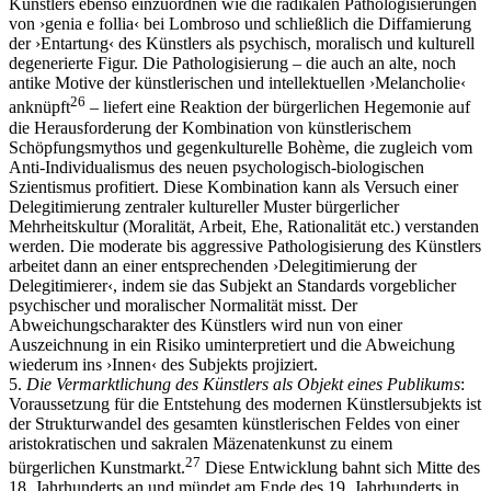
Künstlers ebenso einzuordnen wie die radikalen Pathologisierungen
von ›genia e follia‹ bei Lombroso und schließlich die Diffamierung
der ›Entartung‹ des Künstlers als psychisch, moralisch und kulturell
degenerierte Figur. Die Pathologisierung – die auch an alte, noch
antike Motive der künstlerischen und intellektuellen ›Melancholie‹
26
anknüpft
– liefert eine Reaktion der bürgerlichen Hegemonie auf
die Herausforderung der Kombination von künstlerischem
Schöpfungsmythos und gegenkulturelle Bohème, die zugleich vom
Anti-Individualismus des neuen psychologisch-biologischen
Szientismus profitiert. Diese Kombination kann als Versuch einer
Delegitimierung zentraler kultureller Muster bürgerlicher
Mehrheitskultur (Moralität, Arbeit, Ehe, Rationalität etc.) verstanden
werden. Die moderate bis aggressive Pathologisierung des Künstlers
arbeitet dann an einer entsprechenden ›Delegitimierung der
Delegitimierer‹, indem sie das Subjekt an Standards vorgeblicher
psychischer und moralischer Normalität misst. Der
Abweichungscharakter des Künstlers wird nun von einer
Auszeichnung in ein Risiko uminterpretiert und die Abweichung
wiederum ins ›Innen‹ des Subjekts projiziert.
5.
Die Vermarktlichung des Künstlers als Objekt eines Publikums
:
Voraussetzung für die Entstehung des modernen Künstlersubjekts ist
der Strukturwandel des gesamten künstlerischen Feldes von einer
aristokratischen und sakralen Mäzenatenkunst zu einem
27
bürgerlichen Kunstmarkt.
Diese Entwicklung bahnt sich Mitte des
18. Jahrhunderts an und mündet am Ende des 19. Jahrhunderts in