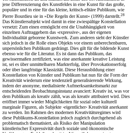
jene Differenzierung des Kunstfeldes in eine Kunst für das große,
populäre und in eine für das kleine, kritisch-elitäre Publikum, wie
28
Pierre Bourdieu sie in »Die Regeln der Kunst« (1999) darstellt.
Das Künstlersubjekt wird damit in eine zwiespältige Konstellation
versetzt: Zum einen ermöglicht erst die Unabhängigkeit von
einzelnen Auftraggebern das ›expressive‹, aus der eigenen
Individualität geborene Kunstwerk. Zum anderen sieht der Künstler
sich jedoch in die Rolle eines Objekts vor einem unberechenbaren,
unpersönlichen Publikum gedrängt. Dies gilt für die bildende Kunst
ebenso wie für die Literatur. Es ist dann das Publikum, das
gewissermaßen zertifiziert, was eine anerkannte kreative Leistung
ist, sei es über unmittelbaren Markterfolg, über Provokationserfolg
oder über langfristige Klassizität. Diese Herausbildung einer
Konstellation von Künstler und Publikum hat nun für die Form der
Kreativität wiederum eine tendenziell generalisierende Wirkung,
indem der anonyme, medialisierte Aufmerksamkeitsmarkt zur
entscheidenden Beobachtungsinstanz avanciert: Kreativ ist, was vor
dem Publikum als kreativ zählt, was als kreativ attribuiert wird. Dies
eröffnet immer wieder Möglichkeiten für sozial oder kulturell
marginale Figuren, als Subjekte ›eigentlicher‹ Kreativität anerkannt
zu werden. Im Rahmen des modernen Kreativitätsregimes wird
diese Publikums-Konstellation jedoch zugleich durchgehend als
problematisch thematisiert, als Risiko der Manipulation
künstlerischer Expressivität durch soziale und ökonomische