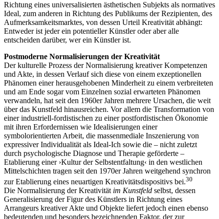
Richtung eines universalisierten ästhetischen Subjekts als normatives
Ideal, zum anderen in Richtung des Publikums der Rezipienten, des
Aufmerksamkeitsmarktes, von dessen Urteil Kreativität abhängt:
Entweder ist jeder ein potentieller Künstler oder aber alle
entscheiden darüber, wer ein Künstler ist.
Postmoderne Normalisierungen der Kreativität
Der kulturelle Prozess der Normalisierung kreativer Kompetenzen
und Akte, in dessen Verlauf sich diese von einem exzeptionellen
Phänomen einer herausgehobenen Minderheit zu einem verbreiteten
und am Ende sogar vom Einzelnen sozial erwarteten Phänomen
verwandeln, hat seit den 1960er Jahren mehrere Ursachen, die weit
über das Kunstfeld hinausreichen. Vor allem die Transformation von
einer industriell-fordistischen zu einer postfordistischen Ökonomie
mit ihren Erfordernissen wie Idealisierungen einer
symbolorientierten Arbeit, die massenmediale Inszenierung von
expressiver Individualität als Ideal-Ich sowie die – nicht zuletzt
durch psychologische Diagnose und Therapie geförderte –
Etablierung einer ›Kultur der Selbstentfaltung‹ in den westlichen
Mittelschichten tragen seit den 1970er Jahren weitgehend synchron
30
zur Etablierung eines neuartigen Kreativitätsdispositivs bei.
Die Normalisierung der Kreativität
im Kunstfeld
selbst, dessen
Generalisierung der Figur des Künstlers in Richtung eines
Arrangeurs kreativer Akte und Objekte liefert jedoch einen ebenso
bedeutenden und besonders bezeichnenden Faktor, der zur