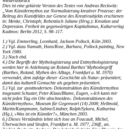
Wiederabdruck
Dies ist eine gekürzte Version des Textes von Andreas Reckwitz:
„Vom Künstlermythos zur Normalisierung kreativer Prozesse: der
Beitrag des Kunstfeldes zur Genese des Kreativsubjekts erschienen
in: Menke, Christoph; Rebentisch Juliane (Hrsg.): Kreation und
Depression. Freiheit im gegenwärtigen Kapitalismus, Kulturverlag
Kadmos: Berlin 2012, S. 98–117.
1.) Vgl. Emmerling, Leonhard, Jackson Pollock, Köln 2003.
2.) Vgl. dazu Namuth, Hans/Rose, Barbara, Pollock painting, New
York 1980.
3.) Nach ebd.
4.) Die Begriffe der Mythologisierung und Entmythologisierung
werden hier in Anlehnung an Roland Barthes’ Mythosbegriff
(Barthes, Roland, Mythen des Alltags, Frankfurt a. M. 1970)
verwendet, dem zufolge dieser ›Geschichte als Natur‹ präsentiert,
damit das kulturell Gemachte als gegeben präsentiert.
5.) Vgl. zur ›postmodernen‹ Dekonstruktion des Künstlermythos
insgesamt Schuster, Peter-Klaus/Blume, Eugen, »›Ich kann mir
nicht jeden Tag ein Ohr abschneiden‹. Dekonstruktionen des
Künstlermythos«, Museum für Gegenwart (14) 2008; Hellmold,
Martin/Kampmann, Sabine/Lindner, Ralph/Sykora, Katharina
(Hg.), »Was ist ein Künstler?«, München 2003.
6.) Dieses Verständnis lehnt sich lose an Foucault, Michel,
Überwachen und Strafen, Frankfurt a. M. 1977, 236ff., an.