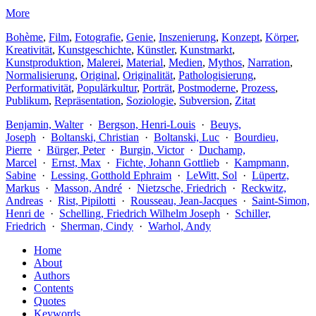
More
Bohème
,
Film
,
Fotografie
,
Genie
,
Inszenierung
,
Konzept
,
Körper
,
Kreativität
,
Kunstgeschichte
,
Künstler
,
Kunstmarkt
,
Kunstproduktion
,
Malerei
,
Material
,
Medien
,
Mythos
,
Narration
,
Normalisierung
,
Original
,
Originalität
,
Pathologisierung
,
Performativität
,
Populärkultur
,
Porträt
,
Postmoderne
,
Prozess
,
Publikum
,
Repräsentation
,
Soziologie
,
Subversion
,
Zitat
Benjamin, Walter
·
Bergson, Henri-Louis
·
Beuys,
Joseph
·
Boltanski, Christian
·
Boltanski, Luc
·
Bourdieu,
Pierre
·
Bürger, Peter
·
Burgin, Victor
·
Duchamp,
Marcel
·
Ernst, Max
·
Fichte, Johann Gottlieb
·
Kampmann,
Sabine
·
Lessing, Gotthold Ephraim
·
LeWitt, Sol
·
Lüpertz,
Markus
·
Masson, André
·
Nietzsche, Friedrich
·
Reckwitz,
Andreas
·
Rist, Pipilotti
·
Rousseau, Jean-Jacques
·
Saint-Simon,
Henri de
·
Schelling, Friedrich Wilhelm Joseph
·
Schiller,
Friedrich
·
Sherman, Cindy
·
Warhol, Andy
Home
About
Authors
Contents
Quotes
Keywords