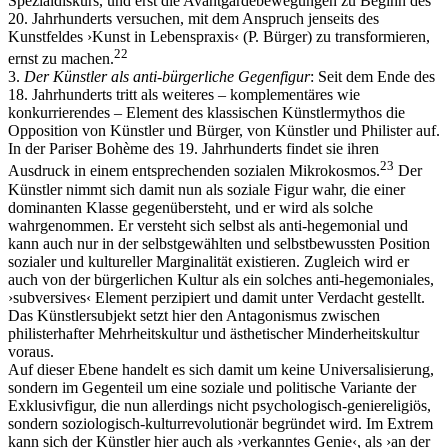
Spezialdiskurs, und erst die Avantgardebewegungen zu Beginn des
20. Jahrhunderts versuchen, mit dem Anspruch jenseits des
Kunstfeldes ›Kunst in Lebenspraxis‹ (P. Bürger) zu transformieren,
22
ernst zu machen.
3.
Der Künstler als anti-bürgerliche Gegenfigur
: Seit dem Ende des
18. Jahrhunderts tritt als weiteres – komplementäres wie
konkurrierendes – Element des klassischen Künstlermythos die
Opposition von Künstler und Bürger, von Künstler und Philister auf.
In der Pariser Bohème des 19. Jahrhunderts findet sie ihren
23
Ausdruck in einem entsprechenden sozialen Mikrokosmos.
Der
Künstler nimmt sich damit nun als soziale Figur wahr, die einer
dominanten Klasse gegenübersteht, und er wird als solche
wahrgenommen. Er versteht sich selbst als anti-hegemonial und
kann auch nur in der selbstgewählten und selbstbewussten Position
sozialer und kultureller Marginalität existieren. Zugleich wird er
auch von der bürgerlichen Kultur als ein solches anti-hegemoniales,
›subversives‹ Element perzipiert und damit unter Verdacht gestellt.
Das Künstlersubjekt setzt hier den Antagonismus zwischen
philisterhafter Mehrheitskultur und ästhetischer Minderheitskultur
voraus.
Auf dieser Ebene handelt es sich damit um keine Universalisierung,
sondern im Gegenteil um eine soziale und politische Variante der
Exklusivfigur, die nun allerdings nicht psychologisch-geniereligiös,
sondern soziologisch-kulturrevolutionär begründet wird. Im Extrem
kann sich der Künstler hier auch als ›verkanntes Genie‹, als ›an der