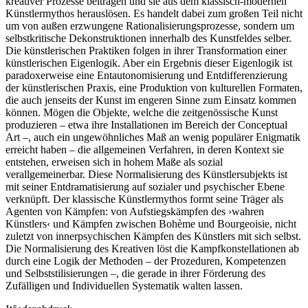
kreativer Prozesse beitragen und sie aus dem klassisch-modernen
Künstlermythos herauslösen. Es handelt dabei zum großen Teil nicht
um von außen erzwungene Rationalisierungsprozesse, sondern um
selbstkritische Dekonstruktionen innerhalb des Kunstfeldes selber.
Die künstlerischen Praktiken folgen in ihrer Transformation einer
künstlerischen Eigenlogik. Aber ein Ergebnis dieser Eigenlogik ist
paradoxerweise eine Entautonomisierung und Entdifferenzierung
der künstlerischen Praxis, eine Produktion von kulturellen Formaten,
die auch jenseits der Kunst im engeren Sinne zum Einsatz kommen
können. Mögen die Objekte, welche die zeitgenössische Kunst
produzieren – etwa ihre Installationen im Bereich der Conceptual
Art –, auch ein ungewöhnliches Maß an wenig populärer Enigmatik
erreicht haben – die allgemeinen Verfahren, in deren Kontext sie
entstehen, erweisen sich in hohem Maße als sozial
verallgemeinerbar. Diese Normalisierung des Künstlersubjekts ist
mit seiner Entdramatisierung auf sozialer und psychischer Ebene
verknüpft. Der klassische Künstlermythos formt seine Träger als
Agenten von Kämpfen: von Aufstiegskämpfen des ›wahren
Künstlers‹ und Kämpfen zwischen Bohème und Bourgeoisie, nicht
zuletzt von innerpsychischen Kämpfen des Künstlers mit sich selbst.
Die Normalisierung des Kreativen löst die Kampfkonstellationen ab
durch eine Logik der Methoden – der Prozeduren, Kompetenzen
und Selbststilisierungen –, die gerade in ihrer Förderung des
Zufälligen und Individuellen Systematik walten lassen.