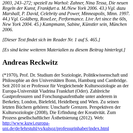
2003, 243–272; speziell zu Warhol: Zahner, Nina Tessa, Die neuen
Regeln der Kunst, Frankfurt a. M./New York 2006. 43.) Vgl. dazu
Marshall, P. David, Celebrity and Power, Minneapolis, Minn. 1997.
44.) Vgl. Goldberg, RoseLee, Performance. Live Art since the 60s,
New York 2004. 45.) Kampmann, Sabine, Künstler sein, München
2006.
[Dieser Text findet sich im Reader Nr. 1 auf S. 465.]
[Es sind keine weiteren Materialien zu diesem Beitrag hinterlegt.]
Andreas Reckwitz
(*1970), Prof. Dr. Studium der Soziologie, Politikwissenschaft und
Philosophie an den Universitäten Bonn, Hamburg und Cambridge.
Seit 2010 ist er Professor für Vergleichende Kultursoziologie an der
Europa-Universität Viadrina Frankfurt (Oder). Zahlreiche
Gastprofessuren und Forschungsaufenthalte unter anderem in
Berkeley, London, Bielefeld, Heidelberg und Wien. Zu seinen
letzten Büchern gehören: Unscharfe Grenzen. Perspektiven der
Kultursoziologie (2008), Die Erfindung der Kreativität. Zum
Prozess gesellschaftlicher Ästhetisierung (2012). Web:
http://www.kuwi.europa-
uni.de/de/lehrstuhl/vs/kulsoz/professurinhaber/index.html