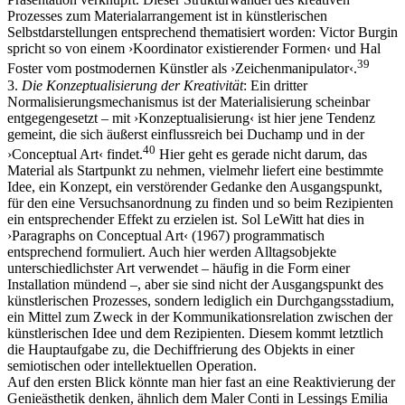
Prozesses zum Materialarrangement ist in künstlerischen
Selbstdarstellungen entsprechend thematisiert worden: Victor Burgin
spricht so von einem ›Koordinator existierender Formen‹ und Hal
39
Foster vom postmodernen Künstler als ›Zeichenmanipulator‹.
3.
Die Konzeptualisierung der Kreativität
: Ein dritter
Normalisierungsmechanismus ist der Materialisierung scheinbar
entgegengesetzt – mit ›Konzeptualisierung‹ ist hier jene Tendenz
gemeint, die sich äußerst einflussreich bei Duchamp und in der
40
›Conceptual Art‹ findet.
Hier geht es gerade nicht darum, das
Material als Startpunkt zu nehmen, vielmehr liefert eine bestimmte
Idee, ein Konzept, ein verstörender Gedanke den Ausgangspunkt,
für den eine Versuchsanordnung zu finden und so beim Rezipienten
ein entsprechender Effekt zu erzielen ist. Sol LeWitt hat dies in
›Paragraphs on Conceptual Art‹ (1967) programmatisch
entsprechend formuliert. Auch hier werden Alltagsobjekte
unterschiedlichster Art verwendet – häufig in die Form einer
Installation mündend –, aber sie sind nicht der Ausgangspunkt des
künstlerischen Prozesses, sondern lediglich ein Durchgangsstadium,
ein Mittel zum Zweck in der Kommunikationsrelation zwischen der
künstlerischen Idee und dem Rezipienten. Diesem kommt letztlich
die Hauptaufgabe zu, die Dechiffrierung des Objekts in einer
semiotischen oder intellektuellen Operation.
Auf den ersten Blick könnte man hier fast an eine Reaktivierung der
Genieästhetik denken, ähnlich dem Maler Conti in Lessings Emilia