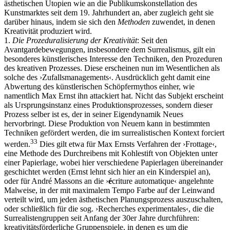
ästhetischen Utopien wie an die Publikumskonstellation des
Kunstmarktes seit dem 19. Jahrhundert an, aber zugleich geht sie
darüber hinaus, indem sie sich den
Methoden
zuwendet, in denen
Kreativität produziert wird.
1.
Die Prozeduralisierung der Kreativität
: Seit den
Avantgardebewegungen, insbesondere dem Surrealismus, gilt ein
besonderes künstlerisches Interesse den Techniken, den Prozeduren
des kreativen Prozesses. Diese erscheinen nun im Wesentlichen als
solche des ›Zufallsmanagements‹. Ausdrücklich geht damit eine
Abwertung des künstlerischen Schöpfermythos einher, wie
namentlich Max Ernst ihn attackiert hat. Nicht das Subjekt erscheint
als Ursprungsinstanz eines Produktionsprozesses, sondern dieser
Prozess selber ist es, der in seiner Eigendynamik Neues
hervorbringt. Diese Produktion von Neuem kann in bestimmten
Techniken gefördert werden, die im surrealistischen Kontext forciert
33
werden.
Dies gilt etwa für Max Ernsts Verfahren der ›Frottage‹,
eine Methode des Durchreibens mit Kohlestift von Objekten unter
einer Papierlage, wobei hier verschiedene Papierlagen übereinander
geschichtet werden (Ernst lehnt sich hier an ein Kinderspiel an),
oder für André Massons an die ›
é
criture automatique‹ angelehnte
Malweise, in der mit maximalem Tempo Farbe auf der Leinwand
verteilt wird, um jeden ästhetischen Planungsprozess auszuschalten,
oder schließlich für die sog. ›Recherches experimentales‹, die die
Surrealistengruppen seit Anfang der 30er Jahre durchführen:
kreativitätsförderliche Gruppenspiele, in denen es um die