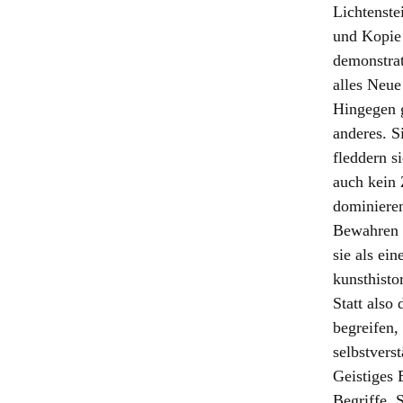
Lichtenste
und Kopie 
demonstrat
alles Neue
Hingegen 
anderes. S
fleddern s
auch kein 
dominieren
Bewahren g
sie als ei
kunsthisto
Statt also
begreifen,
selbstverst
Geistiges 
Begriffe. 