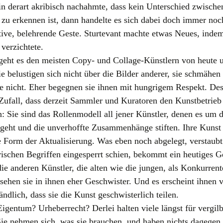
in derart akribisch nachahmte, dass kein Unterschied zwische
zu erkennen ist, dann handelte es sich dabei doch immer no
ive, belehrende Geste. Sturtevant machte etwas Neues, indem
 verzichtete.
geht es den meisten Copy- und Collage-Künstlern von heute 
ie belustigen sich nicht über die Bilder anderer, sie schmähen
ie nicht. Eher begegnen sie ihnen mit hungrigem Respekt. Desh
Zufall, dass derzeit Sammler und Kuratoren den Kunstbetrieb
: Sie sind das Rollenmodell all jener Künstler, denen es um 
eht und die unverhoffte Zusammenhänge stiften. Ihre Kunst
ne Form der Aktualisierung. Was eben noch abgelegt, verstaubt
rischen Begriffen eingesperrt schien, bekommt ein heutiges G
 die anderen Künstler, die alten wie die jungen, als Konkurren
 sehen sie in ihnen eher Geschwister. Und es erscheint ihnen v
ändlich, dass sie die Kunst geschwisterlich teilen.
Eigentum? Urheberrecht? Derlei halten viele längst für vergilb
Sie nehmen sich, was sie brauchen, und haben nichts dagegen,