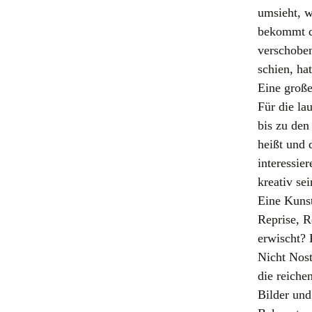
umsieht, w
bekommt di
verschoben
schien, ha
Eine große
Für die la
bis zu den
heißt und d
interessie
kreativ se
Eine Kuns
Reprise, 
erwischt?
Nicht Nost
die reiche
Bilder und