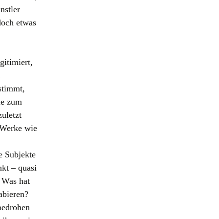
nstler
doch etwas
gitimiert,
n
stimmt,
sie zum
uletzt
e Werke wie
e Subjekte
kt – quasi
? Was hat
abieren?
 bedrohen