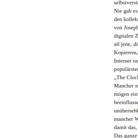
selbstvers
Nie gab es
den kollek
von Joseph
digitalen 
all jene, d
Kopierens,
Internet r
populärste
„The Clock
Mancher ma
mögen einw
beeinfluss
unübersehb
mancher We
damit das,
Das ganze 