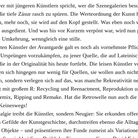
er mit jüngeren Künstlern spricht, wer die Szenegalerien besu
e tiefe Zäsur rasch zu spüren. Die Werteordnung der Kunst h
, mehr noch, sie wird auf den Kopf gestellt. Was eben noch 
t ausgedient. Und was bis vor Kurzem verpönt war, wird nun g
 Umkehrung, wenngleich eine stille.
uten Künstler der Avantgarde galt es noch als vornehmste Pflic
 Ursprüngen vorzukämpfen, zu jener Quelle, die auf Lateinisc
ie in der Originalität bis heute fortlebt. Die leisen Künstler 
ren sich hingegen nur wenig für Quellen, sie wollen auch nich
in, sondern verlegen sich auf das, was manche Rekreativität n
t mit großem R: Recycling und Reenactment, Reproduktion 
Remix, Ripping und Remake. Hat die Retrowelle nun auch die
 Keineswegs!
algie treibt die Künstler, sondern Neugier: Sie erkunden offe
n Gefilde der Kunstgeschichte, durchstreifen ebenso die Allta
 Objekte – und präsentieren ihre Funde zumeist als Variation