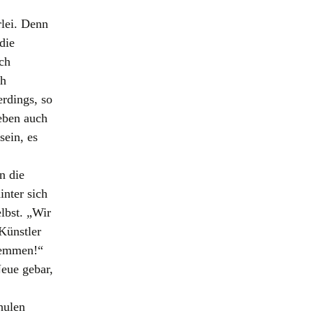
rlei. Denn
die
ch
ch
erdings, so
 eben auch
sein, es
n die
inter sich
elbst. „Wir
Künstler
wemmen!“
eue gebar,
hulen