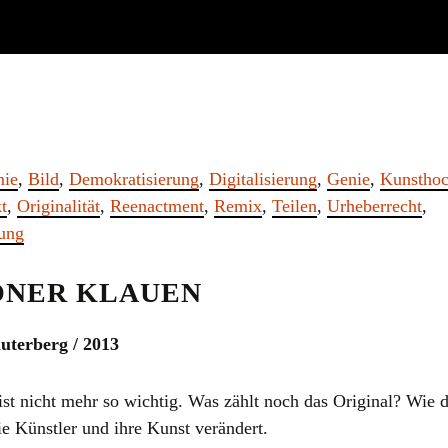
ie
,
Bild
,
Demokratisierung
,
Digitalisierung
,
Genie
,
Kunsthoc
t
,
Originalität
,
Reenactment
,
Remix
,
Teilen
,
Urheberrecht
,
ung
ÖNER KLAUEN
uterberg
/ 2013
st nicht mehr so wichtig. Was zählt noch das Original? Wie d
die Künstler und ihre Kunst verändert.