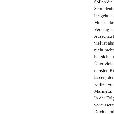
Sollen die
Schuldenbe
ihr geht e
Museen be
Venedig un
Ausschau h
viel ist a
nicht mehr
hat sich 
Über viele
meisten Kü
lassen, den
wollen von
Marinetti
In der Fol
voraussetz
Doch damit