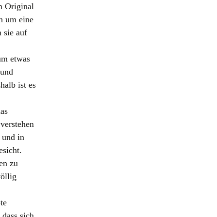
n Original
ch um eine
 sie auf
um etwas
 und
alb ist es
das
 verstehen
 und in
esicht.
ten zu
öllig
te
 dass sich