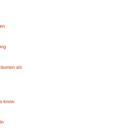
hen
ung
sräumen als
to know
On