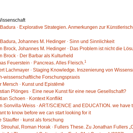
Wissenschaft
 Badura · Explorative Strategien. Anmerkungen zur Künstlerisc
 Badura, Johannes M. Hedinger · Sinn und Sinnlichkeit
n Brock, Johannes M. Hedinger · Das Problem ist nicht die Lös
n Brock · Der Barbar als Kulturheld
1
as Feuerstein · Pancreas. Alles Fleisch.
ert Lachmayer · Staging Knowledge. Inszenierung von Wissen
ch-wissenschaftliche Forschungspraxis
er Mersch · Kunst und Epistēmē
stian Plönges · Eine neue Kunst für eine neue Gesellschaft?
tian Schoen · Kontext Konflikt
fan Sonvilla-Weiss · ART/SCIENCE and EDUCATION. we have 
t to know before we can start looking for it
 Stauffer · kunst als forschung
t Strouhal, Roman Horak · Fullers These. Zu Jonathan Fullers „