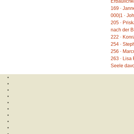
Erbaulichke
169 · Jann
000|1 · Jo
205 · Pris
nach der 
222 · Konr
254 · Step
256 · Marc
263 · Lisa
Seele davo