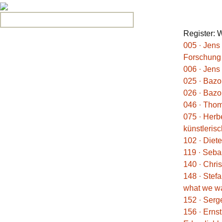
Search for:
Register: 
005 · Jens
Forschung
006 · Jens
025 · Bazo
026 · Bazo
046 · Thom
075 · Herb
künstleris
102 · Diet
119 · Seba
140 · Chris
148 · Ste
what we wan
152 · Serge
156 · Erns