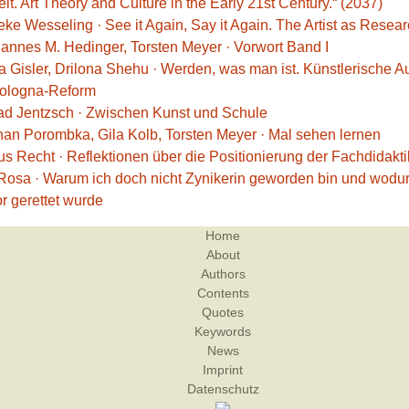
it. Art Theory and Culture in the Early 21st Century.“ (2037)
eke Wesseling · See it Again, Say it Again. The Artist as Resea
hannes M. Hedinger, Torsten Meyer · Vorwort Band I
ka Gisler, Drilona Shehu · Werden, was man ist. Künstlerische 
Bologna-Reform
ad Jentzsch · Zwischen Kunst und Schule
han Porombka, Gila Kolb, Torsten Meyer · Mal sehen lernen
us Recht · Reflektionen über die Positionierung der Fachdidakti
 Rosa · Warum ich doch nicht Zynikerin geworden bin und wodu
r gerettet wurde
Home
About
Authors
Contents
Quotes
Keywords
News
Imprint
Datenschutz