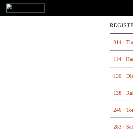
REGISTE
014 · Ti
114 · Ha
130 · Di
138 · Ral
246 · To
283 · Sa