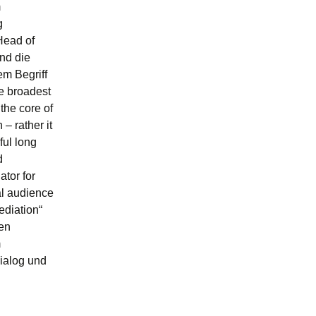
m
g
Head of
nd die
em Begriff
he broadest
the core of
 – rather it
ful long
d
ator for
al audience
diation“
en
m
Dialog und