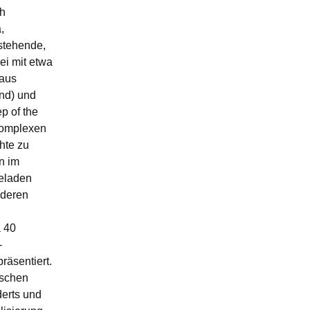
ch
,
rstehende,
i mit etwa
 aus
nd) und
p of the
 komplexen
hte zu
n im
eladen
 deren
a 40
-
räsentiert.
ischen
erts und