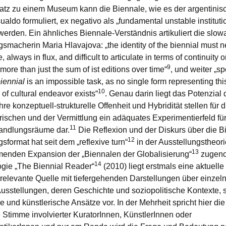
tz zu einem Museum kann die Biennale, wie es der argentinis
aldo formuliert, ex negativo als „fundamental unstable instituti
 werden. Ein ähnliches Biennale-Verständnis artikuliert die slo
smacherin Maria Hlavajova: „the identity of the biennial must n
 always in flux, and difficult to articulate in terms of continuity o
9
ore than just the sum of ist editions over time“
, und weiter „s
biennial
is an impossible task, as no single form representing thi
10
d of cultural endeavor exists“
. Genau darin liegt das Potenzial 
hre konzeptuell-strukturelle Offenheit und Hybridität stellen für 
rischen und der Vermittlung ein adäquates Experimentierfeld für
11
Handlungsräume dar.
Die Reflexion und der Diskurs über die B
12
sformat hat seit dem „reflexive turn“
in der Ausstellungstheori
13
enden Expansion der „Biennalen der Globalisierung“
zugeno
14
ogie „The Biennial Reader“
(2010) liegt erstmals eine aktuelle
relevante Quelle mit tiefergehenden Darstellungen über einzel
usstellungen, deren Geschichte und soziopolitische Kontexte, 
e und künstlerische Ansätze vor. In der Mehrheit spricht hier die
e Stimme involvierter KuratorInnen, KünstlerInnen oder