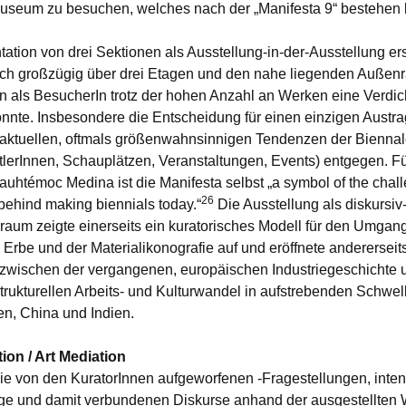
seum zu besuchen, welches nach der „Manifesta 9“ bestehen 
tation von drei Sektionen als Ausstellung-in-der-Ausstellung er
ich großzügig über drei Etagen und den nahe liegenden Außen
 als BesucherIn trotz der hohen Anzahl an Werken eine Verdi
onnte. Insbesondere die Entscheidung für einen einzigen Austr
 aktuellen, oftmals größenwahnsinnigen Tendenzen der Bienna
lerInnen, Schauplätzen, Veranstaltungen, Events) entgegen. F
auhtémoc Medina ist die Manifesta selbst „a symbol of the chal
26
s behind making biennials today.“
Die Ausstellung als diskursiv-
aum zeigte einerseits ein kuratorisches Modell für den Umgang
 Erbe und der Materialikonografie auf und eröffnete andererseit
 zwischen der vergangenen, europäischen Industriegeschichte
strukturellen Arbeits- und Kulturwandel in aufstrebenden Schwe
en, China und Indien.
ion / Art Mediation
die von den KuratorInnen aufgeworfenen -Fragestellungen, inten
e und damit verbundenen Diskurse anhand der ausgestellten 