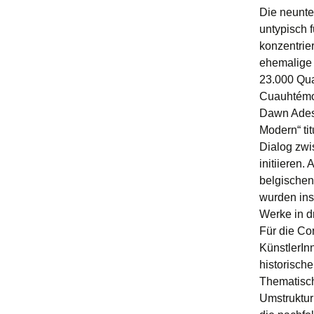
Die neunte 
untypisch 
konzentrie
ehemalige 
23.000 Qua
Cuauhtémoc
Dawn Ades 
Modern“ tit
Dialog zwi
initiieren
belgischen 
wurden ins
Werke in d
Für die Co
KünstlerIn
historisch
Thematisch
Umstruktur