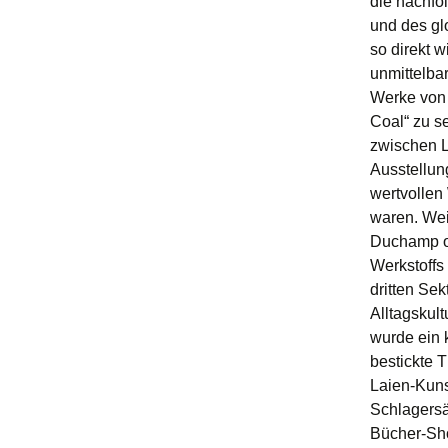
die nachfol
und des gl
so direkt 
unmittelb
Werke von 
Coal“ zu s
zwischen L
Ausstellun
wertvollen
waren. Wei
Duchamp od
Werkstoffs
dritten Se
Alltagskul
wurde ein 
bestickte 
Laien-Kuns
Schlagersä
Bücher-Sho