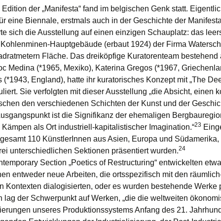
Edition der „Manifesta“ fand im belgischen Genk statt. Eigentli
für eine Biennale, erstmals auch in der Geschichte der Manifesta
rte sich die Ausstellung auf einen einzigen Schauplatz: das lee
Kohlenminen-Hauptgebäude (erbaut 1924) der Firma Watersche
dratmetern Fläche. Das dreiköpfige Kuratorenteam bestehend
 Medina (*1965, Mexiko), Katerina Gregos (*1967, Griechenla
(*1943, England), hatte ihr kuratorisches Konzept mit „The Dee
uliert. Sie verfolgten mit dieser Ausstellung „die Absicht, einen
schen den verschiedenen Schichten der Kunst und der Geschic
. Ausgangspunkt ist die Signifikanz der ehemaligen Bergbauregio
23
Kämpen als Ort industriell-kapitalistischer Imagination.“
Eing
gesamt 110 KünstlerInnen aus Asien, Europa und Südamerika,
24
rei unterschiedlichen Sektionen präsentiert wurden.
ntemporary Section „Poetics of Restructuring“ entwickelten etw
nen entweder neue Arbeiten, die ortsspezifisch mit den räumlich
en Kontexten dialogisierten, oder es wurden bestehende Werke p
 lag der Schwerpunkt auf Werken, „die die weltweiten ökonom
ierungen unseres Produktionssystems Anfang des 21. Jahrhund