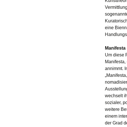
Kunsttheor
Vermittlun
sogenannte
Kuratorisc
eine Bienna
Handlungsr
Manifesta
Um diese F
Manifesta,
annimmt. In
„Manifesta,
nomadisier
Ausstellun
wechselt ih
sozialer, 
weitere Bes
einem inte
der Grad de