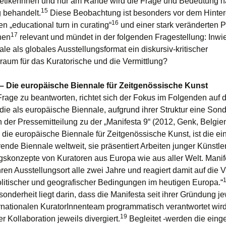
etikerInnen und nur am Rande wird die Frage und Bedeutung n
15
g behandelt.
Diese Beobachtung ist besonders vor dem Hinte
16
n „educational turn in curating“
und einer stark veränderten P
17
hen
relevant und mündet in der folgenden Fragestellung: Inwie
le als globales Ausstellungsformat ein diskursiv-kritischer
aum für das Kuratorische und die Vermittlung?
 – Die europäische Biennale für Zeitgenössische Kunst
rage zu beantworten, richtet sich der Fokus im Folgenden auf d
 die als europäische Biennale, aufgrund ihrer Struktur eine Sond
 der Pressemitteilung zu der „Manifesta 9“ (2012, Genk, Belgien
 die europäische Biennale für Zeitgenössische Kunst, ist die ei
ende Biennale weltweit, sie präsentiert Arbeiten junger Künstle
gskonzepte von Kuratoren aus Europa wie aus aller Welt. Manif
ren Ausstellungsort alle zwei Jahre und reagiert damit auf die Vi
politischer und geografischer Bedingungen im heutigen Europa.“
onderheit liegt darin, dass die Manifesta seit ihrer Gründung j
rnationalen KuratorInnenteam programmatisch verantwortet wir
19
r Kollaboration jeweils divergiert.
Begleitet -werden die ein