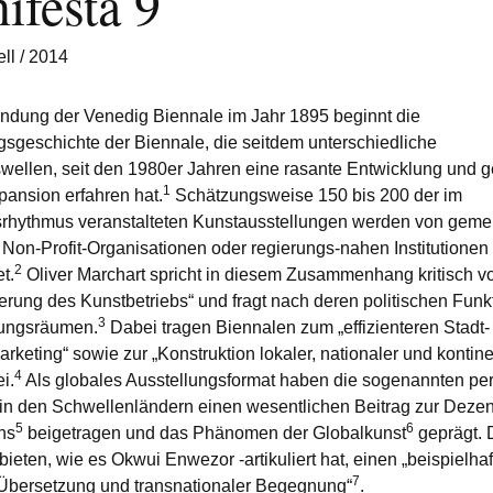
ifesta 9
ell
/ 2014
ündung der Venedig Biennale im Jahr 1895 beginnt die
gsgeschichte der Biennale, die seitdem unterschiedliche
ellen, seit den 1980er Jahren eine rasante Entwicklung und g
1
pansion erfahren hat.
Schätzungsweise 150 bis 200 der im
rhythmus veranstalteten Kunstausstellungen werden von geme
, Non-Profit-Organisationen oder regierungs-nahen Institutionen
2
t.
Oliver Marchart spricht in diesem Zusammenhang kritisch v
ierung des Kunstbetriebs“ und fragt nach deren politischen Funk
3
ungsräumen.
Dabei tragen Biennalen zum „effizienteren Stadt-
keting“ sowie zur „Konstruktion lokaler, nationaler und kontine
4
ei.
Als globales Ausstellungsformat haben die sogenannten pe
in den Schwellenländern einen wesentlichen Beitrag zur Dezen
5
6
ns
beigetragen und das Phänomen der Globalkunst
geprägt. 
ieten, wie es Okwui Enwezor -artikuliert hat, einen „beispielhaf
7
r Übersetzung und transnationaler Begegnung“
.