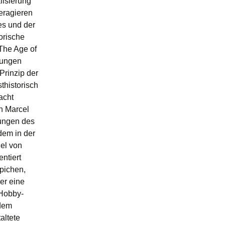
lisierung
teragieren
es und der
orische
„The Age of
hungen
Prinzip der
thistorisch
acht
n Marcel
zungen des
dem in der
iel von
ntiert
pichen,
er eine
 Hobby-
 dem
altete