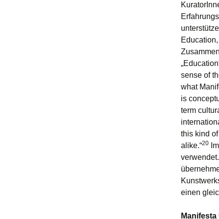
KuratorInn
Erfahrungs
unterstütz
Education,
Zusammenar
„Education
sense of th
what Manife
is conceptu
term cultu
internation
this kind 
20
alike.“
Im
verwendet
übernehme 
Kunstwerks
einen glei
Manifesta