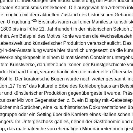
genden Entwicklungen der Industrialisierung, der Post-Industria
obalen Kapitalismus reflektieren. Die ausgewählten Arbeiten in
wie möglich mit dem aktuellen Zustand des historischen Gebäud
25
aren Umgebung.“
Erstmals waren auf einer Manifesta kunsthist
1800 bis ins frühe 21. Jahrhundert in der historischen Sektion 
ehen. Am Beispiel des Motivs Kohle wurden die Wechselbezie
ebenswelt und künstlerischer Produktion veranschaulicht. Das 
g-in-der-Ausstellung wurde hier räumlich umgesetzt, da die kuns
 Werke abgekapselt in einem klimatisierten Container untergebr
tere Kunstwerke, darunter auch Ikonen der Kunstgeschichte vo
er Richard Long, veranschaulichten die materiellen Überset
 Kohle. Der kuratorische Bogen wurde noch weiter gespannt, in
ktion „17 Tons“ das kulturelle Erbe des Kohlebergbaus am Beisp
tur und künstlerischer Produktion gegenübergestellt wurde. Präse
kurioser Mix von Gegenständen z. B. ein Display mit -Gebetstep
Tücher mit Sprüchen, eine kulturhistorische Dokumentationen üb
tgruppe oder ein Setting über die Karriere eines -italienischen
ngers. Im Untergeschoss gab es, neben der Gastronomie und
p, das materialreiche von ehemaligen MinenarbeiterInnen gest