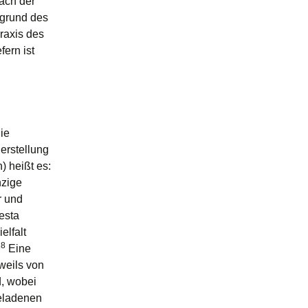
ach der
rgrund des
raxis des
fern ist
ie
erstellung
) heißt es:
nzige
r und
esta
elfalt
18
Eine
eweils von
d, wobei
geladenen