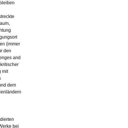
bleiben
streckte
raum,
chtung
agungsort
len (immer
ür den
lenges and
kritischer
 mit
s
 und dem
llenländern
dierten
Werke bei