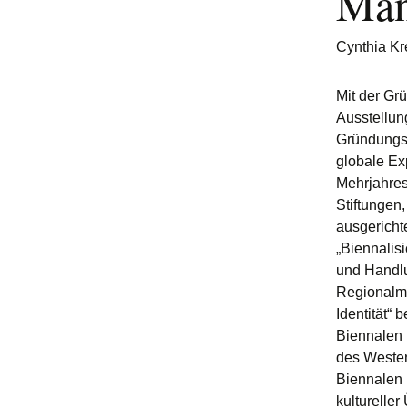
Man
Cynthia Kr
Mit der Gr
Ausstellun
Gründungsw
globale Ex
Mehrjahres
Stiftungen
ausgerichte
„Biennalis
und Handl
Regionalmar
Identität“ b
Biennalen 
des Weste
Biennalen b
kulturelle