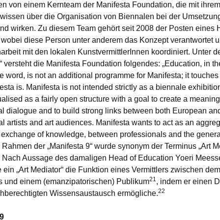
en von einem Kernteam der Manifesta Foundation, die mit ihre
wissen über die Organisation von Biennalen bei der Umsetzun
end wirken. Zu diesem Team gehört seit 2008 der Posten eines 
 wobei diese Person unter anderem das Konzept verantwortet u
beit mit den lokalen KunstvermittlerInnen koordiniert. Unter d
“ versteht die Manifesta Foundation folgendes: „Education, in t
e word, is not an additional programme for Manifesta; it touches 
sta is. Manifesta is not intended strictly as a biennale exhibition
alised as a fairly open structure with a goal to create a meaning
ral dialogue and to build strong links between both European an
al artists and art audiences. Manifesta wants to act as an aggreg
of exchange of knowledge, between professionals and the gener
 Rahmen der „Manifesta 9“ wurde synonym der Terminus „Art Me
. Nach Aussage des damaligen Head of Education Yoeri Meess
ein „Art Mediator“ die Funktion eines Vermittlers zwischen de
21
 und einem (emanzipatorischen) Publikum
, indem er einen 
22
chberechtigten Wissensaustausch ermögliche.
 9