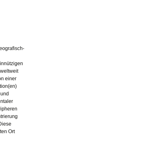
eografisch-
innützigen
 weltweit
on einer
tion(en)
 und
ntaler
ripheren
trierung
Diese
ten Ort