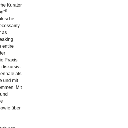
che Kurator
8
on“
wakische
ecessarily
r as
peaking
s entire
der
die Praxis
 diskursiv-
iennale als
e und mit
mmen. Mit
 und
ne
sowie über