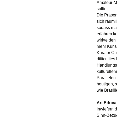
Amateur-Mu
sollte.
Die Präsen
sich räuml
sodass man
erfahren k
wirkte den
mehr Künst
Kurator Cu
difficultie
Handlungsr
kulturellem
Parallelen
heutigen, 
wie Brasili
Art Educat
Inwiefern 
Sinn-Bezüg