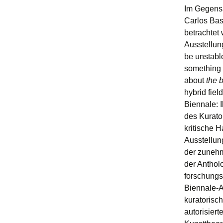
Im Gegensa
Carlos Basu
betrachtet
Ausstellung
be unstable,
something m
about
the 
hybrid fiel
Biennale: I
des Kurato
kritische 
Ausstellung
der zunehm
der Anthol
forschungs
Biennale-A
kuratorisch
autorisiert