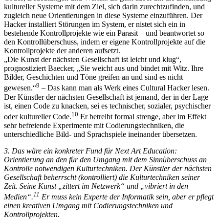
kultureller Systeme mit dem Ziel, sich darin zurechtzufinden, und
zugleich neue Orientierungen in diese Systeme einzuführen. Der
Hacker installiert Störungen im System, er nistet sich ein in
bestehende Kontrollprojekte wie ein Parasit – und beantwortet so
den Kontrollüberschuss, indem er eigene Kontrollprojekte auf die
Kontrollprojekte der anderen aufsetzt.
„Die Kunst der nächsten Gesellschaft ist leicht und klug“,
prognostiziert Baecker, „Sie weicht aus und bindet mit Witz. Ihre
Bilder, Geschichten und Töne greifen an und sind es nicht
9
gewesen.“
– Das kann man als Werk eines Cultural Hacker lesen.
Der Künstler der nächsten Gesellschaft ist jemand, der in der Lage
ist, einen Code zu knacken, sei es technischer, sozialer, psychischer
10
oder kultureller Code.
Er betreibt formal strenge, aber im Effekt
sehr befreiende Experimente mit Codierungstechniken, die
unterschiedliche Bild- und Sprachspiele ineinander übersetzen.
3. Das wäre ein konkreter Fund für Next Art Education:
Orientierung an den für den Umgang mit dem Sinnüberschuss an
Kontrolle notwendigen Kulturtechniken. Der Künstler der nächsten
Gesellschaft beherrscht (kontrolliert) die Kulturtechniken seiner
Zeit. Seine Kunst „zittert im Netzwerk“ und „vibriert in den
11
Medien“.
Er muss kein Experte der Informatik sein, aber er pflegt
einen kreativen Umgang mit Codierungstechniken und
Kontrollprojekten.