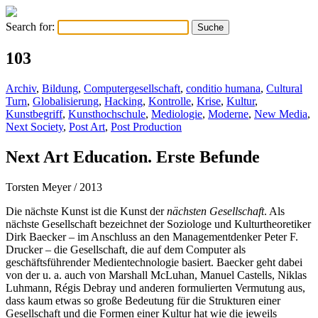
Search for:
103
Archiv
,
Bildung
,
Computergesellschaft
,
conditio humana
,
Cultural
Turn
,
Globalisierung
,
Hacking
,
Kontrolle
,
Krise
,
Kultur
,
Kunstbegriff
,
Kunsthochschule
,
Mediologie
,
Moderne
,
New Media
,
Next Society
,
Post Art
,
Post Production
Next Art Education. Erste Befunde
Torsten Meyer
/ 2013
Die nächste Kunst ist die Kunst der
nächsten Gesellschaft
. Als
nächste Gesellschaft bezeichnet der Soziologe und Kulturtheoretiker
Dirk Baecker – im Anschluss an den Managementdenker Peter F.
Drucker – die Gesellschaft, die auf dem Computer als
geschäftsführender Medientechnologie basiert. Baecker geht dabei
von der u. a. auch von Marshall McLuhan, Manuel Castells, Niklas
Luhmann, Régis Debray und anderen formulierten Vermutung aus,
dass kaum etwas so große Bedeutung für die Strukturen einer
Gesellschaft und die Formen einer Kultur hat wie die jeweils