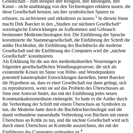
Gesellschaft – zum Beispiel ihre Religion, ihre Ideologien, ihre
Kunst – nicht unabhängig von den Technologien erklären lassen, die
diese Gesellschaft benutzt, um ihre symbolischen Spuren zu
3
erfassen, zu archivieren und zirkulieren zu lassen.
In diesem Sinne
macht Dirk Baecker in den „Studien zur nächsten Gesellschaft“
soziologische Entwicklungen an Aufkommen und Gebrauch
bestimmter Medientechnologien fest: Die Einführung der Sprache
konstituierte die Stammesgesellschaft, die Einführung der Schrift die
antike Hochkultur, die Einführung des Buchdrucks die moderne
Gesellschaft und die Einführung des Computers wird die „nächste
Gesellschaft“ konstituieren.
Als Erklärung für die aus den medienkulturellen Neuerungen je
folgenden gesellschaftlichen Wandlungsprozesse, die sich als
existentielle Krisen im Sinne von Höhe- und Wendepunkten
potentiell katastrophaler Entwicklungen darstellen, bietet Baecker
die Hypothese an, dass es einer Gesellschaft nur dann gelingt, sich
zu reproduzieren, wenn sie auf das Problem des Überschusses an
Sinn eine Antwort findet, das mit der Einführung jedes neuen
Kommunikationsmediums einhergeht. So hatte es die Antike durch
die Verbreitung der Schrift mit einem Überschuss an Symbolen zu
tun, die Moderne hatte durch die Buchdrucktechnologie und die
damit verbundene massenhafte Verbreitung von Büchern mit einem
Überschuss an Kritik zu tun, und die nächste Gesellschaft wird sich
durch einen Überschuss an Kontrolle auszeichnen, der mit der
4
Einführung des Computers verbunden ist.