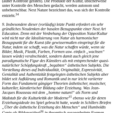
(außer Kontrolle geraten). Die Produkte der Kultur, üblicherweise
unter Kontrolle des Menschen gedacht, werden autonom und
unbeherrschbar. Next Nature bezeichnet das, was sich der Kontrolle
34
entzieht.
9. Insbesondere dieser (vorläufig) letzte Punkt erfordert ein sehr
gründliches Neudenken der basalen Bezugspunkte einer Next Art
Education. Denn mit der Verdrehung der Opposition Natur/Kultur
wird nicht nur die Idealisierung von Natur als harmonischer
Bezugspunkt für die Kunst (die gewissermaßen einspringt für die
Natur, indem sie schafft, was die Natur schaffen würde, wenn sie
Bilder, Musik, Plastik, Farben, Formen usw. einfach „wachsen“
lassen würde) verabschiedet, sondern damit auch gleich jene
paradigmatische Figur des Künstlers als mit entsprechender quasi-
natürlicher Schöpfungskraft „begabten“ ästhetischen Subjekts. Die
Vorstellung dieses auf Individualität, Originalität, Expressivität,
Genialität und Authentizität festgelegten ästhetischen Subjekts aber
bildet seit Aufklärung und Romantik und in nur leicht variierter
Form das Fundament gängiger Theorien ästhetischer, musischer,
kultureller, künstlerischer Bildung oder Erziehung. Was Jean-
Jacques Rousseau mit dem „homme naturel“ als Norm und
35
Maßstab für die Kulturkritik der Moderne
ebenso wie für deren
Erziehungsideale ins Spiel gebracht hatte, wurde in Schillers Briefen
„Über die ästhetische Erziehung des Menschen“ und Humboldts
36
Genie als Bildungsideal
in theoretisch ausgearbeitete Formen