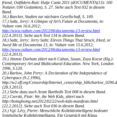
friend, Ostfildern-Ruit: Hatje Cantz 2011 (dOCUMENTA(13): 100
Notizen /100 Gedanken), S. 27. Siehe auch Text 032 in diesem
Band.
16.) Baecker, Studien zur nächsten Gesellschaft, S. 169.
17.) Saltz, Jerry: A Glimpse of Art’s Future at Documenta, in:
Vulture vom 16.6.2012;
http://www.vulture.com/2012/06/documenta-13-review.html
[22.4.2013]. Siehe auch Text 134 in diesem Band.
18.) Saltz, Jerry: Jerry Saltz: Eleven Things That Struck, Irked, or
Awed Me at Documenta 13, in: Vulture vom 15.6.2012;
http://www.vulture.com/2012/06/documenta-13-review.html
[22.4.2013].
19.) Jimmie Durham zitiert nach Cahan, Susan, Zoya Kocur (Hg.):
Contemporary Art and Multicultural Education. New York, London
1996, S.120.
20.) Barlow, John Perry: A Declaration of the Independence of
Cyberspace (9.2.1996),
http://w2.eff.org/Censorship/Internet_censorship_bills/barlow_0296.d
[28.3.2013].
21.) Siehe dazu auch Aram Bartholls Text 008 in diesem Band.
22.) Czerski, Piotr: We, the Web Kids, zitiert nach
http://boingboing.net/2012/02/22/web-kids-manifesto.html
[22.2.2012]. Siehe auch Text 036 in diesem Band.
23.) Vgl. Lévy, Pierre: Menschliche Kollektivintelligenz bedeutet
Symbolische Kollektivintelligenz. Ein Gespräch mit Klaus