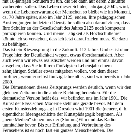
mit 10-jährigen Schülern zu tun, die Sie dann auf deren Zukünfte
vorbereiten sollen. Das Leben dieser Schüler, Jahrgang 2045, wird,
wenn die Lebenserwartung der Menschen so bleibt wie im Moment,
ca. 70 Jahre später, also im Jahr 2125, enden. Ihre pädagogischen
Anstrengungen im letzten Dienstjahr sollten also darauf zielen, dass
Ihre Schüler an der Gesellschaft des Jahres 2125 noch kompetent
partizipieren können. Und meine Tätigkeit als Hochschullehrer
könnte ich so verstehen, dass ich jetzt darauf zielen muss, Sie dazu
zu befähigen.
Das ist ein Riesensprung in die Zukunft. 112 Jahre. Und es ist ohne
Frage hier, der Deutlichkeit wegen, etwas überdramatisiert. Aber
auch wenn wir etwas realistischer werden und nur einmal davon
ausgehen, dass Sie in Ihrem fünfzigsten Lebensjahr einem
zehnjährigen Schüler etwas mitgeben wollen, von dem dieser
profitiert, wenn er selbst fünfzig Jahre alt ist, sind wir bereits im Jahr
2080.
Die Dimensionen dieses Zeitsprungs werden deutlich, wenn wir den
gleichen Zeitraum in die andere Richtung bedenken. Für die
dramatische Version heißt das, wir befinden uns im Jahr 1901. Die
Kunst der klassischen Moderne steht uns gerade bevor. Mit dem
ersten Kunsterziehungstag in Dresden wird 1901 die (neuere, d. h.
eigentliche) Ideengeschichte der Kunstpädagogik beginnen. Als
„neue Medien“ stehen uns der (Stumm-)Film und das Radio
unmittelbar bevor. Bis zur Erfindung und Verbreitung des
Fernsehens ist es noch fast ein ganzes Menschenleben. Die