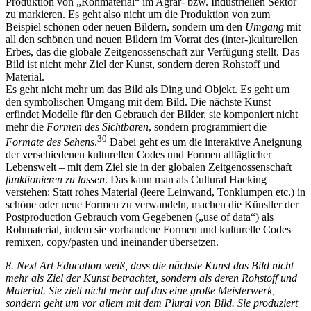
Produktion von „Rohmaterial“ im Agrar- bzw. Industriellen Sektor
zu markieren. Es geht also nicht um die Produktion von zum
Beispiel schönen oder neuen Bildern, sondern um den
Umgang
mit
all den schönen und neuen Bildern im Vorrat des (inter-)kulturellen
Erbes, das die globale Zeitgenossenschaft zur Verfügung stellt. Das
Bild ist nicht mehr Ziel der Kunst, sondern deren Rohstoff und
Material.
Es geht nicht mehr um das Bild als Ding und Objekt. Es geht um
den symbolischen Umgang mit dem Bild. Die nächste Kunst
erfindet Modelle für den Gebrauch der Bilder, sie komponiert nicht
mehr die
Formen des Sichtbaren
, sondern programmiert die
30
Formate des Sehens
.
Dabei geht es um die interaktive Aneignung
der verschiedenen kulturellen Codes und Formen alltäglicher
Lebenswelt – mit dem Ziel sie in der globalen Zeitgenossenschaft
funktionieren zu lassen
. Das kann man als Cultural Hacking
verstehen: Statt rohes Material (leere Leinwand, Tonklumpen etc.) in
schöne oder neue Formen zu verwandeln, machen die Künstler der
Postproduction Gebrauch vom Gegebenen („use of data“) als
Rohmaterial, indem sie vorhandene Formen und kulturelle Codes
remixen, copy/pasten und ineinander übersetzen.
8. Next Art Education weiß, dass die nächste Kunst das Bild nicht
mehr als Ziel der Kunst betrachtet, sondern als deren Rohstoff und
Material. Sie zielt nicht mehr auf das eine große Meisterwerk,
sondern geht um vor allem mit dem Plural von Bild. Sie produziert