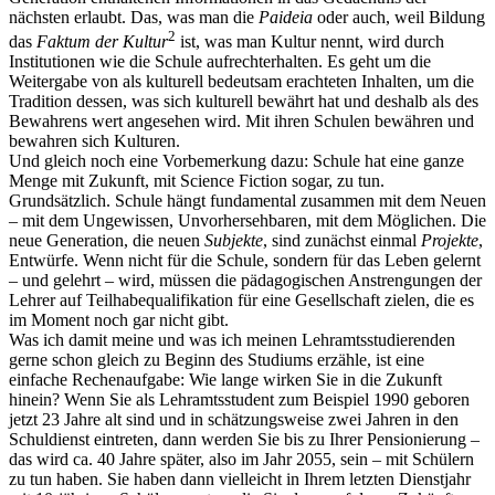
nächsten erlaubt. Das, was man die
Paideia
oder auch, weil Bildung
2
das
Faktum der Kultur
ist, was man Kultur nennt, wird durch
Institutionen wie die Schule aufrechterhalten. Es geht um die
Weitergabe von als kulturell bedeutsam erachteten Inhalten, um die
Tradition dessen, was sich kulturell bewährt hat und deshalb als des
Bewahrens wert angesehen wird. Mit ihren Schulen bewähren und
bewahren sich Kulturen.
Und gleich noch eine Vorbemerkung dazu: Schule hat eine ganze
Menge mit Zukunft, mit Science Fiction sogar, zu tun.
Grundsätzlich. Schule hängt fundamental zusammen mit dem Neuen
– mit dem Ungewissen, Unvorhersehbaren, mit dem Möglichen. Die
neue Generation, die neuen
Subjekte
, sind zunächst einmal
Projekte
,
Entwürfe. Wenn nicht für die Schule, sondern für das Leben gelernt
– und gelehrt – wird, müssen die pädagogischen Anstrengungen der
Lehrer auf Teilhabequalifikation für eine Gesellschaft zielen, die es
im Moment noch gar nicht gibt.
Was ich damit meine und was ich meinen Lehramtsstudierenden
gerne schon gleich zu Beginn des Studiums erzähle, ist eine
einfache Rechenaufgabe: Wie lange wirken Sie in die Zukunft
hinein? Wenn Sie als Lehramtsstudent zum Beispiel 1990 geboren
jetzt 23 Jahre alt sind und in schätzungsweise zwei Jahren in den
Schuldienst eintreten, dann werden Sie bis zu Ihrer Pensionierung –
das wird ca. 40 Jahre später, also im Jahr 2055, sein – mit Schülern
zu tun haben. Sie haben dann vielleicht in Ihrem letzten Dienstjahr