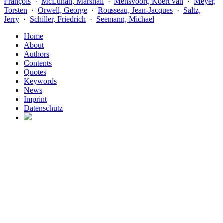
François
·
McLuhan, Marshall
·
Mensvoort, Koert van
·
Meyer,
Torsten
·
Orwell, George
·
Rousseau, Jean-Jacques
·
Saltz,
Jerry
·
Schiller, Friedrich
·
Seemann, Michael
Home
About
Authors
Contents
Quotes
Keywords
News
Imprint
Datenschutz