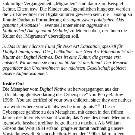
zukünftige Vergangenheit: „Migranten“ sind dann zum Beispiel
Lehrer, Eltern usw. Die Kinder und Jugendlichen hingegen werden
die Ur-Einwohner der Digitalkulturen gewesen sein, die – analog zu
Jimmie Durhams Formulierung des
aggressiven politischen Akts
genannt ‚Arkansas’
– eventuell unter einem
aggressiven
[kulturellen] Akt, genannt [Schule]
zu leiden haben, der ihnen die
Kultur der „Migranten“ überstülpen soll.
5. Das ist der nächste Fund für Next Art Education, speziell für
Digitjal Immigrants: Die „Leitkultur“ der Next Art Education ist die
Kultur der Digital Natives. Das ist eine Kultur, die gerade erst
entsteht. Wir kennen sie noch nicht. Sie ist uns fremd. Der Respekt
gegenüber den Ureinwohnern der nächsten Gesellschaft gebietet
unsere Aufmerksamkeit.
Inside Out
Die Metapher vom
Digital Native
ist hervorgegangen aus der
„Unabhängigkeitserklärung des Cyberspace“ von Perry Barlow
1996: „You are terrified of your own children, since they are natives
20
in a world where you will always be immigrants.“
Dieser
Cyberspace gehörte zu den Metaphern, mit denen in den frühen
Jahren des Internets versucht wurde, das Neue des neuen Mediums
irgendwie fassbar, greifbar, begreifbar zu machen. Als William
Gibson das Wort 1984 erfand, prägte er damit nachhaltig unsere
Vorstellungswelt. Science-Fiction-Filme der 1990er Jahre trugen