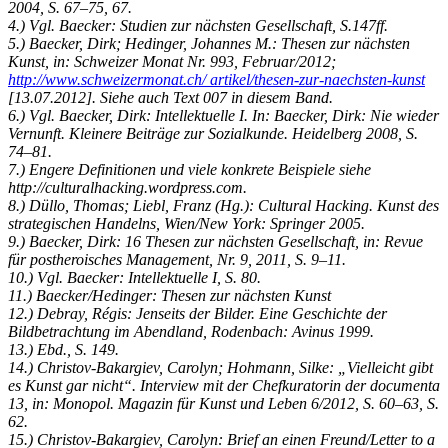
2004, S. 67–75, 67.
4.) Vgl. Baecker: Studien zur nächsten Gesellschaft, S.147ff.
5.) Baecker, Dirk; Hedinger, Johannes M.: Thesen zur nächsten
Kunst, in: Schweizer Monat Nr. 993, Februar/2012;
http://www.schweizermonat.ch/ artikel/thesen-zur-naechsten-kunst
[13.07.2012]. Siehe auch Text 007 in diesem Band.
6.) Vgl. Baecker, Dirk: Intellektuelle I. In: Baecker, Dirk: Nie wieder
Vernunft. Kleinere Beiträge zur Sozialkunde. Heidelberg 2008, S.
74–81.
7.) Engere Definitionen und viele konkrete Beispiele siehe
http://culturalhacking.wordpress.com.
8.) Düllo, Thomas; Liebl, Franz (Hg.): Cultural Hacking. Kunst des
strategischen Handelns, Wien/New York: Springer 2005.
9.) Baecker, Dirk: 16 Thesen zur nächsten Gesellschaft, in: Revue
für postheroisches Management, Nr. 9, 2011, S. 9–11.
10.) Vgl. Baecker: Intellektuelle I, S. 80.
11.) Baecker/Hedinger: Thesen zur nächsten Kunst
12.) Debray, Régis: Jenseits der Bilder. Eine Geschichte der
Bildbetrachtung im Abendland, Rodenbach: Avinus 1999.
13.) Ebd., S. 149.
14.) Christov-Bakargiev, Carolyn; Hohmann, Silke: „Vielleicht gibt
es Kunst gar nicht“. Interview mit der Chefkuratorin der documenta
13, in: Monopol. Magazin für Kunst und Leben 6/2012, S. 60–63, S.
62.
15.) Christov-Bakargiev, Carolyn: Brief an einen Freund/Letter to a