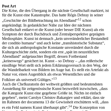
Post Art
Die Krise, die den Übergang in die nächste Gesellschaft markiert, ist
für die Kunst eine Katastrophe. Das hatte Régis Debray in seiner
12
„Geschichte der Bildbetrachtung im Abendland“
schon
angekündigt. In gedanklicher Nähe zur Idee der nächsten
Gesellschaft entlarvt er die Kunst (oder besser DIE Kunst) als ein
Symptom der durch Buchdruck und Zentralperspektive geprägten
Mediosphäre. Kunst ist demnach „kein unveränderlicher Bestandteil
der conditio humana“ und auch keine „transhistorische Substanz“,
die sich als anthropologische Konstante unverändert durch die
Kulturgeschichte zieht, sondern ein erst „spät im neuzeitlichen
Abendland“ aufgetauchter Begriff, dessen Fortbestand
„keineswegs“ gesichert ist. Kunst – so Debray – „das reißerische
einsilbige Wort stellt sich jedem Erklärungsversuch in den Weg, der
die Wandelbarkeit von Bildern im Auge hat. Es stellt ein Artefakt als
Natur vor, einen Augenblick als etwas Wesentliches und die
13
Folklore als universell Gültiges.“
Auch die Chefkuratorin der weltweit größten und bedeutendsten
Ausstellung für zeitgenössische Kunst bezweifelt inzwischen, „dass
die Kategorie Kunst eine gegebene Größe ist. Nichts ist einfach
gegeben“, meint Carolyn Christov-Bakargiev und erklärt, dass sie
im Rahmen der documenta 13 die Gewissheit erschüttern will, „dass
14
es ein Feld namens Kunst überhaupt gibt“.
Die Konzeption von