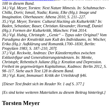
100 in diesem Band.
34.) Vgl. Meyer, Torsten: Next Nature Mimesis. In: Schuhmacher-
Chilla, Doris; Ismail, Nadia; Kania, Elke (Hg.): Image und
Imagination. Oberhausen: Athena 2010, S. 211–227.
35.) Vgl. Meyer, Torsten: Cultural Hacking als Kulturkritik? In:
Baden, Sebastian; Bauer, Christian Alexander; Hornuff, Daniel
(Hg.): Formen der Kulturkritik, München: Fink 2014.
36.) Vgl. Hubig, Christoph: „Genie“ – Typus oder Original? Vom
Paradigma der Kreativität zum Kult des Individuums, in: Wischer,
Erika (Hg.): Aufklärung und Romantik.1700–1830, Berlin:
Propyläen 1983, S. 187–210, 207f.
37.) Vgl. Reckwitz, Andreas: Der Künstlermythos zwischen
Exklusivfigur und Generalisierungstendenzen. In: Menke,
Christoph; Rebentisch Juliane (Hg.): Kreation und Depression.
Freiheit im gegenwärtigen Kapitalismus, Kadmos: Berlin 2012, S.
98–117. Siehe auch Text 128 in diesem Band.
38.) Vgl. Kant, Immanuel: Kritik der Urteilskraft §46.
[Dieser Text findet sich im Reader Nr. 1 auf S. 377.]
[Es sind keine weiteren Materialien zu diesem Beitrag hinterlegt.]
Torsten Meyer