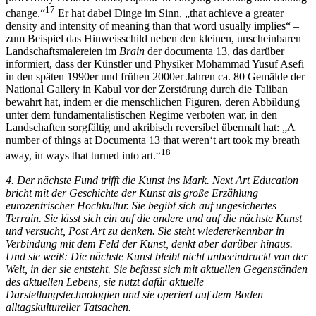
17
change.“
Er hat dabei Dinge im Sinn, „that achieve a greater
density and intensity of meaning than that word usually implies“ –
zum Beispiel das Hinweisschild neben den kleinen, unscheinbaren
Landschaftsmalereien im
Brain
der documenta 13, das darüber
informiert, dass der Künstler und Physiker Mohammad Yusuf Asefi
in den späten 1990er und frühen 2000er Jahren ca. 80 Gemälde der
National Gallery in Kabul vor der Zerstörung durch die Taliban
bewahrt hat, indem er die menschlichen Figuren, deren Abbildung
unter dem fundamentalistischen Regime verboten war, in den
Landschaften sorgfältig und akribisch reversibel übermalt hat: „A
number of things at Documenta 13 that weren‘t art took my breath
18
away, in ways that turned into art.“
4. Der nächste Fund trifft die Kunst ins Mark. Next Art Education
bricht mit der Geschichte der Kunst als große Erzählung
eurozentrischer Hochkultur. Sie begibt sich auf ungesichertes
Terrain. Sie lässt sich ein auf die andere und auf die nächste Kunst
und versucht, Post Art zu denken. Sie steht wiedererkennbar in
Verbindung mit dem Feld der Kunst, denkt aber darüber hinaus.
Und sie weiß: Die nächste Kunst bleibt nicht unbeeindruckt von der
Welt, in der sie entsteht. Sie befasst sich mit aktuellen Gegenständen
des aktuellen Lebens, sie nutzt dafür aktuelle
Darstellungstechnologien und sie operiert auf dem Boden
alltagskultureller Tatsachen.