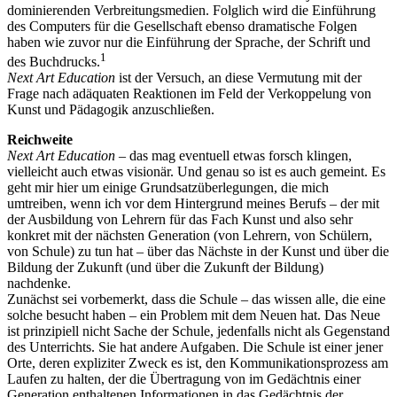
dominierenden Verbreitungsmedien. Folglich wird die Einführung
des Computers für die Gesellschaft ebenso dramatische Folgen
haben wie zuvor nur die Einführung der Sprache, der Schrift und
1
des Buchdrucks.
Next Art Education
ist der Versuch, an diese Vermutung mit der
Frage nach adäquaten Reaktionen im Feld der Verkoppelung von
Kunst und Pädagogik anzuschließen.
Reichweite
Next Art Education
– das mag eventuell etwas forsch klingen,
vielleicht auch etwas visionär. Und genau so ist es auch gemeint. Es
geht mir hier um einige Grundsatzüberlegungen, die mich
umtreiben, wenn ich vor dem Hintergrund meines Berufs – der mit
der Ausbildung von Lehrern für das Fach Kunst und also sehr
konkret mit der nächsten Generation (von Lehrern, von Schülern,
von Schule) zu tun hat – über das Nächste in der Kunst und über die
Bildung der Zukunft (und über die Zukunft der Bildung)
nachdenke.
Zunächst sei vorbemerkt, dass die Schule – das wissen alle, die eine
solche besucht haben – ein Problem mit dem Neuen hat. Das Neue
ist prinzipiell nicht Sache der Schule, jedenfalls nicht als Gegenstand
des Unterrichts. Sie hat andere Aufgaben. Die Schule ist einer jener
Orte, deren expliziter Zweck es ist, den Kommunikationsprozess am
Laufen zu halten, der die Übertragung von im Gedächtnis einer
Generation enthaltenen Informationen in das Gedächtnis der