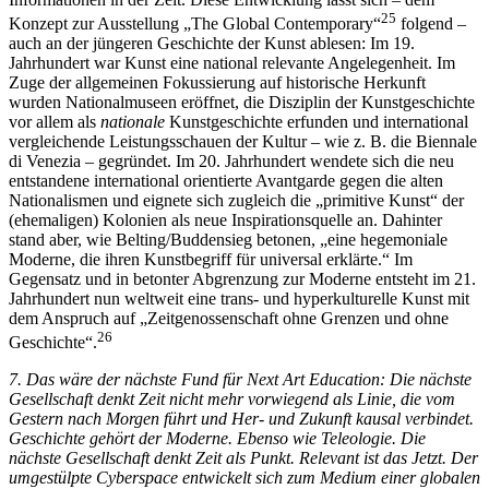
25
Konzept zur Ausstellung „The Global Contemporary“
folgend –
auch an der jüngeren Geschichte der Kunst ablesen: Im 19.
Jahrhundert war Kunst eine national relevante Angelegenheit. Im
Zuge der allgemeinen Fokussierung auf historische Herkunft
wurden Nationalmuseen eröffnet, die Disziplin der Kunstgeschichte
vor allem als
nationale
Kunstgeschichte erfunden und international
vergleichende Leistungsschauen der Kultur – wie z. B. die Biennale
di Venezia – gegründet. Im 20. Jahrhundert wendete sich die neu
entstandene international orientierte Avantgarde gegen die alten
Nationalismen und eignete sich zugleich die „primitive Kunst“ der
(ehemaligen) Kolonien als neue Inspirationsquelle an. Dahinter
stand aber, wie Belting/Buddensieg betonen, „eine hegemoniale
Moderne, die ihren Kunstbegriff für universal erklärte.“ Im
Gegensatz und in betonter Abgrenzung zur Moderne entsteht im 21.
Jahrhundert nun weltweit eine trans- und hyperkulturelle Kunst mit
dem Anspruch auf „Zeitgenossenschaft ohne Grenzen und ohne
26
Geschichte“.
7. Das wäre der nächste Fund für Next Art Education: Die nächste
Gesellschaft denkt Zeit nicht mehr vorwiegend als Linie, die vom
Gestern nach Morgen führt und Her- und Zukunft kausal verbindet.
Geschichte gehört der Moderne. Ebenso wie Teleologie. Die
nächste Gesellschaft denkt Zeit als Punkt. Relevant ist das Jetzt. Der
umgestülpte Cyberspace entwickelt sich zum Medium einer globalen