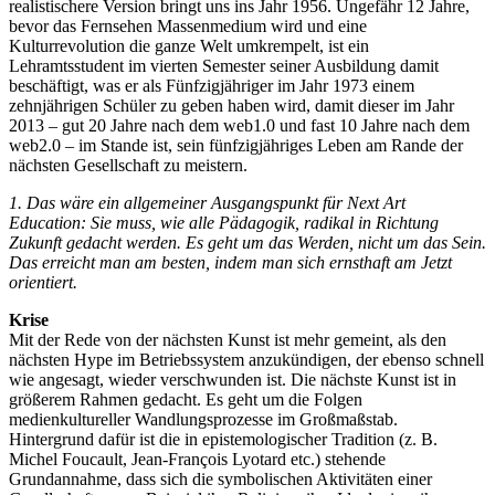
realistischere Version bringt uns ins Jahr 1956. Ungefähr 12 Jahre,
bevor das Fernsehen Massenmedium wird und eine
Kulturrevolution die ganze Welt umkrempelt, ist ein
Lehramtsstudent im vierten Semester seiner Ausbildung damit
beschäftigt, was er als Fünfzigjähriger im Jahr 1973 einem
zehnjährigen Schüler zu geben haben wird, damit dieser im Jahr
2013 – gut 20 Jahre nach dem web1.0 und fast 10 Jahre nach dem
web2.0 – im Stande ist, sein fünfzigjähriges Leben am Rande der
nächsten Gesellschaft zu meistern.
1. Das wäre ein allgemeiner Ausgangspunkt für Next Art
Education: Sie muss, wie alle Pädagogik, radikal in Richtung
Zukunft gedacht werden. Es geht um das Werden, nicht um das Sein.
Das erreicht man am besten, indem man sich ernsthaft am Jetzt
orientiert.
Krise
Mit der Rede von der nächsten Kunst ist mehr gemeint, als den
nächsten Hype im Betriebssystem anzukündigen, der ebenso schnell
wie angesagt, wieder verschwunden ist. Die nächste Kunst ist in
größerem Rahmen gedacht. Es geht um die Folgen
medienkultureller Wandlungsprozesse im Großmaßstab.
Hintergrund dafür ist die in epistemologischer Tradition (z. B.
Michel Foucault, Jean-François Lyotard etc.) stehende
Grundannahme, dass sich die symbolischen Aktivitäten einer