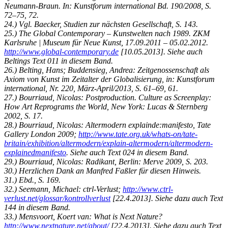
Neumann-Braun. In: Kunstforum international Bd. 190/2008, S.
72–75, 72.
24.) Vgl. Baecker, Studien zur nächsten Gesellschaft, S. 143.
25.) The Global Contemporary – Kunstwelten nach 1989. ZKM
Karlsruhe | Museum für Neue Kunst, 17.09.2011 – 05.02.2012.
http://www.global-contemporary.de
[10.05.2013]. Siehe auch
Beltings Text 011 in diesem Band.
26.) Belting, Hans; Buddensieg, Andrea: Zeitgenossenschaft als
Axiom von Kunst im Zeitalter der Globalisierung, in: Kunstforum
international, Nr. 220, März-April/2013, S. 61–69, 61.
27.) Bourriaud, Nicolas: Postproduction. Culture as Screenplay:
How Art Reprograms the World, New York: Lucas & Sternberg
2002, S. 17.
28.) Bourriaud, Nicolas: Altermodern explainde:manifesto, Tate
Gallery London 2009;
http://www.tate.org.uk/whats-on/tate-
britain/exhibition/altermodern/explain-altermodern/altermodern-
explainedmanifesto
. Siehe auch Text 024 in diesem Band.
29.) Bourriaud, Nicolas: Radikant, Berlin: Merve 2009, S. 203.
30.) Herzlichen Dank an Manfred Faßler für diesen Hinweis.
31.) Ebd., S. 169.
32.) Seemann, Michael: ctrl-Verlust;
http://www.ctrl-
verlust.net/glossar/kontrollverlust
[22.4.2013]. Siehe dazu auch Text
144 in diesem Band.
33.) Mensvoort, Koert van: What is Next Nature?
http://www.nextnature.net/about/
[22.4.2013]. Siehe dazu auch Text