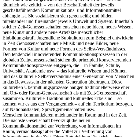
räumlich wie zeitlich – von der Beschaffenheit der jeweils
geschäftsführenden Kommunikations- und Informationsmittel
abhängig ist. Sie sozialisieren sich gegenseitig und bilden
miteinander und füreinander jeweils Umwelt und System. Innerhalb
solcher Zeit-Genossenschaften entstehen neue Ideen, neues Wissen,
neue Kunst und andere neue Artefakte menschlicher
Einbildungskraft. Jugendliche Subkulturen zum Beispiel entwickeln
in Zeit-Genossenschaften neue Musik und neue Bilder, neue
Formen von Kultur und neue Formen des Selbst-Verständnisses.
Den tendenziell innovierenden Kommunikationsprozessen in der
globalen Zeitgenossenschaft stehen die prinzipiell konservierenden
Kommunikationsprozesse entgegen, die – in Familie, Schule,
Universität, Akademie usw. – das kulturelle Wissen und Können
und das kulturelle Selbstverständnis einer Generation von Menschen
in das Bewusstsein der nächsten Generation übertragen. Diese
kulturellen Übermittlungsprozesse hängen traditionellerweise eher
mit Ort- oder Raum-Genossenschaft als mit Zeit-Genossenschaft
zusammen. Kulturelle Tradition und kulturelles Erbe sind – so
kennen wir es aus der Vergangenheit – auf ein Territorium bezogen,
auf Nationalstaaten, Sprachgemeinschaften usw.
Menschen kommunizieren miteinander im Raum und in der Zeit.
Die nächste Gesellschaft bevorzugt die neuen
Kommunikationsmittel zur Verbreitung von Informationen im
Raum, vernachlässigt aber die Mittel zur Verbreitung von
Informationen in der Zeit. Diese Entwicklung lässt sich – dem