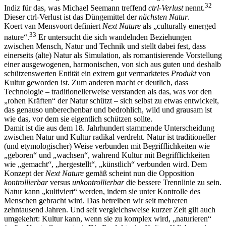
32
Indiz für das, was Michael Seemann treffend
ctrl-Verlust
nennt.
Dieser ctrl-Verlust ist das Düngemittel der
nächsten Natur
.
Koert van Mensvoort definiert
Next Nature
als „culturally emerged
33
nature“.
Er untersucht die sich wandelnden Beziehungen
zwischen Mensch, Natur und Technik und stellt dabei fest, dass
einerseits (alte) Natur als Simulation, als romantisierende Vorstellung
einer ausgewogenen, harmonischen, von sich aus guten und deshalb
schützenswerten Entität ein extrem gut vermarktetes
Produkt
von
Kultur geworden ist. Zum anderen macht er deutlich, dass
Technologie – traditionellerweise verstanden als das, was vor den
„rohen Kräften“ der Natur schützt – sich selbst zu etwas entwickelt,
das genauso unberechenbar und bedrohlich, wild und grausam ist
wie das, vor dem sie eigentlich schützen sollte.
Damit ist die aus dem 18. Jahrhundert stammende Unterscheidung
zwischen Natur und Kultur radikal verdreht. Natur ist traditioneller
(und etymologischer) Weise verbunden mit Begrifflichkeiten wie
„geboren“ und „wachsen“, wahrend Kultur mit Begrifflichkeiten
wie „gemacht“, „hergestellt“, „künstlich“ verbunden wird. Dem
Konzept der
Next Nature
gemäß scheint nun die Opposition
kontrollierbar
versus
unkontrollierbar
die bessere Trennlinie zu sein.
Natur kann „kultiviert“ werden, indem sie unter Kontrolle des
Menschen gebracht wird. Das betreiben wir seit mehreren
zehntausend Jahren. Und seit vergleichsweise kurzer Zeit gilt auch
umgekehrt: Kultur kann, wenn sie zu komplex wird, „naturieren“