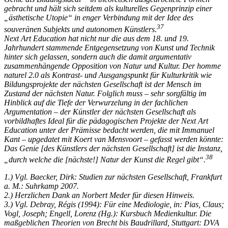
gebracht und hält sich seitdem als kulturelles Gegenprinzip einer
„ästhetische Utopie“ in enger Verbindung mit der Idee des
37
souveränen Subjekts und autonomen Künstlers.
Next Art Education hat nicht nur die aus dem 18. und 19.
Jahrhundert stammende Entgegensetzung von Kunst und Technik
hinter sich gelassen, sondern auch die damit argumentativ
zusammenhängende Opposition von Natur und Kultur. Der homme
naturel 2.0 als Kontrast- und Ausgangspunkt für Kulturkritik wie
Bildungsprojekte der nächsten Gesellschaft ist der Mensch im
Zustand der nächsten Natur. Folglich muss – sehr sorgfältig im
Hinblick auf die Tiefe der Verwurzelung in der fachlichen
Argumentation – der Künstler der nächsten Gesellschaft als
vorbildhaftes Ideal für die pädagogischen Projekte der Next Art
Education unter der Prämisse bedacht werden, die mit Immanuel
Kant – upgedatet mit Koert van Mensvoort – gefasst werden könnte:
Das Genie [des Künstlers der nächsten Gesellschaft] ist die Instanz,
38
„durch welche die [nächste!] Natur der Kunst die Regel gibt“.
1.) Vgl. Baecker, Dirk: Studien zur nächsten Gesellschaft, Frankfurt
a. M.: Suhrkamp 2007.
2.) Herzlichen Dank an Norbert Meder für diesen Hinweis.
3.) Vgl. Debray, Régis (1994): Für eine Mediologie, in: Pias, Claus;
Vogl, Joseph; Engell, Lorenz (Hg.): Kursbuch Medienkultur. Die
maßgeblichen Theorien von Brecht bis Baudrillard, Stuttgart: DVA