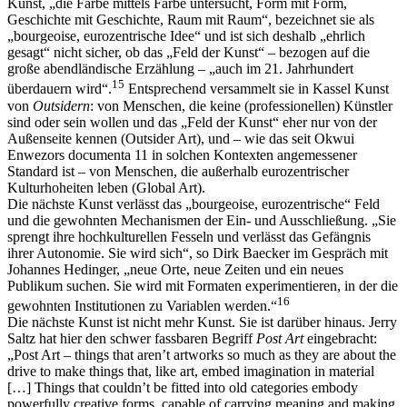
Kunst, „die Farbe mittels Farbe untersucht, Form mit Form,
Geschichte mit Geschichte, Raum mit Raum“, bezeichnet sie als
„bourgeoise, eurozentrische Idee“ und ist sich deshalb „ehrlich
gesagt“ nicht sicher, ob das „Feld der Kunst“ – bezogen auf die
große abendländische Erzählung – „auch im 21. Jahrhundert
15
überdauern wird“.
Entsprechend versammelt sie in Kassel Kunst
von
Outsidern
: von Menschen, die keine (professionellen) Künstler
sind oder sein wollen und das „Feld der Kunst“ eher nur von der
Außenseite kennen (Outsider Art), und – wie das seit Okwui
Enwezors documenta 11 in solchen Kontexten angemessener
Standard ist – von Menschen, die außerhalb eurozentrischer
Kulturhoheiten leben (Global Art).
Die nächste Kunst verlässt das „bourgeoise, eurozentrische“ Feld
und die gewohnten Mechanismen der Ein- und Ausschließung. „Sie
sprengt ihre hochkulturellen Fesseln und verlässt das Gefängnis
ihrer Autonomie. Sie wird sich“, so Dirk Baecker im Gespräch mit
Johannes Hedinger, „neue Orte, neue Zeiten und ein neues
Publikum suchen. Sie wird mit Formaten experimentieren, in der die
16
gewohnten Institutionen zu Variablen werden.“
Die nächste Kunst ist nicht mehr Kunst. Sie ist darüber hinaus. Jerry
Saltz hat hier den schwer fassbaren Begriff
Post Art
eingebracht:
„Post Art – things that aren’t artworks so much as they are about the
drive to make things that, like art, embed imagination in material
[…] Things that couldn’t be fitted into old categories embody
powerfully creative forms, capable of carrying meaning and making