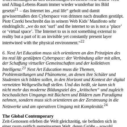
und Alltag-Lebens-Raum immer wieder wunderbar ins Bild
21
gesetzt
– das Internet ins „real life“ geholt und damit
gewissermaßen den Cyberspace von drinnen nach draußen gestülpt.
Piotr Czerki beschreibt das in seinem Web Kids’ Manifesto sehr
eindringlich: „we do not ‘surf’ and the internet to us is not a ‘place’
or ‘virtual space’. The Internet to us is not something external to
reality but a part of it: an invisible yet constantly present layer
22
intertwined with the physical environment.“
6. Next Art Education muss sich orientieren an den Prinzipien des
ins real life gestülpten Cyberspace: der Verbindung aller mit allen,
der Schaffung virtueller Gemeinschaften und der kollektiven
23
Intelligenz.
Next Art Education muss die Themen,
Problemstellungen und Phänomene, an denen ihre Schüler und
Studenten sich bilden sollen, in den Horizont und Kontext der digital
vernetzten Weltgesellschaft stellen. Und das heißt, sie kann sich
nicht mehr das moderne Bildungsziel des „kritischen“ und zugleich
beschaulichen Umgangs mit Büchern und Bildern zum Paradigma
nehmen, sondern muss sich orientieren an der Zerstreuung in die
24
Netzwerke und am operativen Umgang mit Komplexität.
The Global Contemporary
Zeit-Genossen erleben die Welt gleichzeitig, sie befinden sich in
einer raum-zeitlich gemeinsamen Welt, deren Größe – sowohl