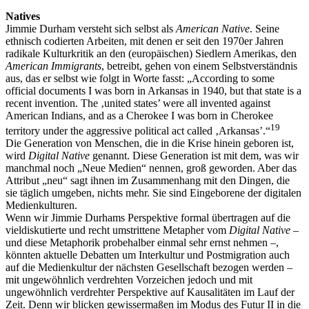
Natives
Jimmie Durham versteht sich selbst als
American Native
. Seine
ethnisch codierten Arbeiten, mit denen er seit den 1970er Jahren
radikale Kulturkritik an den (europäischen) Siedlern Amerikas, den
American Immigrants
, betreibt, gehen von einem Selbstverständnis
aus, das er selbst wie folgt in Worte fasst: „According to some
official documents I was born in Arkansas in 1940, but that state is a
recent invention. The ‚united states’ were all invented against
American Indians, and as a Cherokee I was born in Cherokee
19
territory under the aggressive political act called ‚Arkansas’.“
Die Generation von Menschen, die in die Krise hinein geboren ist,
wird
Digital Native
genannt. Diese Generation ist mit dem, was wir
manchmal noch „Neue Medien“ nennen, groß geworden. Aber das
Attribut „neu“ sagt ihnen im Zusammenhang mit den Dingen, die
sie täglich umgeben, nichts mehr. Sie sind Eingeborene der digitalen
Medienkulturen.
Wenn wir Jimmie Durhams Perspektive formal übertragen auf die
vieldiskutierte und recht umstrittene Metapher vom
Digital Native
–
und diese Metaphorik probehalber einmal sehr ernst nehmen –,
könnten aktuelle Debatten um Interkultur und Postmigration auch
auf die Medienkultur der nächsten Gesellschaft bezogen werden –
mit ungewöhnlich verdrehten Vorzeichen jedoch und mit
ungewöhnlich verdrehter Perspektive auf Kausalitäten im Lauf der
Zeit. Denn wir blicken gewissermaßen im Modus des Futur II in die