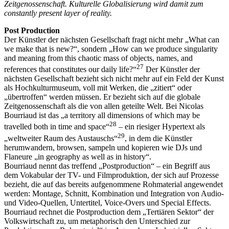
Zeitgenossenschaft. Kulturelle Globalisierung wird damit zum
constantly present layer of reality.
Post Production
Der Künstler der nächsten Gesellschaft fragt nicht mehr „What can
we make that is new?“, sondern „How can we produce singularity
and meaning from this chaotic mass of objects, names, and
27
references that constitutes our daily life?“
Der Künstler der
nächsten Gesellschaft bezieht sich nicht mehr auf ein Feld der Kunst
als Hochkulturmuseum, voll mit Werken, die „zitiert“ oder
„übertroffen“ werden müssen. Er bezieht sich auf die globale
Zeitgenossenschaft als die von allen geteilte Welt. Bei Nicolas
Bourriaud ist das „a territory all dimensions of which may be
28
travelled both in time and space“
– ein riesiger Hypertext als
29
„weltweiter Raum des Austauschs“
, in dem die Künstler
herumwandern, browsen, sampeln und kopieren wie DJs und
Flaneure „in geography as well as in history“.
Bourriaud nennt das treffend „Postproduction“ – ein Begriff aus
dem Vokabular der TV- und Filmproduktion, der sich auf Prozesse
bezieht, die auf das bereits aufgenommene Rohmaterial angewendet
werden: Montage, Schnitt, Kombination und Integration von Audio-
und Video-Quellen, Untertitel, Voice-Overs und Special Effects.
Bourriaud rechnet die Postproduction dem „Tertiären Sektor“ der
Volkswirtschaft zu, um metaphorisch den Unterschied zur