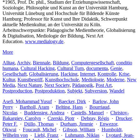
*1965, Prof. Dr. phil., Studium der Erziehungswissenschaft,
Soziologie, Philosophie und Kunst an der Universität Hamburg,
Universität Lüneburg und Hochschule für Bildende Künste
Hamburg; Professor für Kunst und Ihre Didaktik, Schwerpunkt
aktuelle Medienkultur, an der Universität zu Köln.
Arbeitsschwerpunkte: Pädagogische Medientheorie, Globalisierung
& Digitalisation, Mediologie der Bildung, Next Art
Education.
www.medialogy.de
.
More
Alltag
,
Archiv
,
Biennale
,
Bildung
,
Computergesellschaft
,
conditio
humana
,
Cultural Hacking
,
Cultural Turn
,
documenta
,
Genie
,
Gesellschaft
,
Globalisierung
,
Hacking
,
Internet
,
Kontrolle
,
Krise
,
Kultur
,
Kunstbegriff
,
Kunsthochschule
,
Mediologie
,
Moderne
,
New
Media
,
Next Nature
,
Next Society
,
Pädagogik
,
Post Art
,
Postproduction
,
Postproduktion
,
Subjekt
,
Subversion
,
Wandel
Asefi, Mohammad Yusuf
·
Baecker, Dirk
·
Barlow, John
Perry
·
Bartholl, Aram
·
Belting, Hans
·
Bourriaud,
Nicolas
·
Buddensieg, Andrea
·
Castells, Manuel
·
Christov-
Bakargiev, Carolyn
·
Czerski, Piotr
·
Debray, Régis
·
Drucker,
Peter F.
·
Düllo, Thomas
·
Durham, Jimmie
·
Enwezor,
Okwui
·
Foucault, Michel
·
Gibson, William
·
Humboldt,
Wilhelm von
·
Liebl, Franz
·
Luhmann, Niklas
·
Lyotard, Jean-