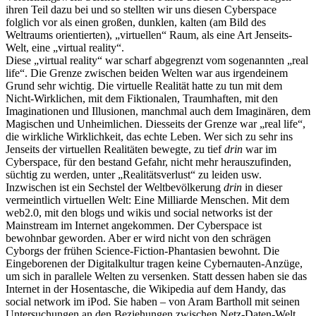
ihren Teil dazu bei und so stellten wir uns diesen Cyberspace
folglich vor als einen großen, dunklen, kalten (am Bild des
Weltraums orientierten), „virtuellen“ Raum, als eine Art Jenseits-
Welt, eine „virtual reality“.
Diese „virtual reality“ war scharf abgegrenzt vom sogenannten „real
life“. Die Grenze zwischen beiden Welten war aus irgendeinem
Grund sehr wichtig. Die virtuelle Realität hatte zu tun mit dem
Nicht-Wirklichen, mit dem Fiktionalen, Traumhaften, mit den
Imaginationen und Illusionen, manchmal auch dem Imaginären, dem
Magischen und Unheimlichen. Diesseits der Grenze war „real life“,
die wirkliche Wirklichkeit, das echte Leben. Wer sich zu sehr ins
Jenseits der virtuellen Realitäten bewegte, zu tief
drin
war im
Cyberspace, für den bestand Gefahr, nicht mehr herauszufinden,
süchtig zu werden, unter „Realitätsverlust“ zu leiden usw.
Inzwischen ist ein Sechstel der Weltbevölkerung
drin
in dieser
vermeintlich virtuellen Welt: Eine Milliarde Menschen. Mit dem
web2.0, mit den blogs und wikis und social networks ist der
Mainstream im Internet angekommen. Der Cyberspace ist
bewohnbar geworden. Aber er wird nicht von den schrägen
Cyborgs der frühen Science-Fiction-Phantasien bewohnt. Die
Eingeborenen der Digitalkultur tragen keine Cybernauten-Anzüge,
um sich in parallele Welten zu versenken. Statt dessen haben sie das
Internet in der Hosentasche, die Wikipedia auf dem Handy, das
social network im iPod. Sie haben – von Aram Bartholl mit seinen
Untersuchungen an den Beziehungen zwischen Netz-Daten-Welt