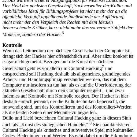
2. Das wäre ein weiterer Ausgangspunkt für Next Art Education:
Der Held der nächsten Gesellschaft, Sachverwalter der Kultur und
vorbildliches Ideal für Bildungsprojekte ist nicht mehr der an die
öffentliche Vernunft appellierende Intellektuelle der Aufklärung,
nicht mehr der den Vergleich des Realen mit dem Idealen
beherrschende Kritiker, kurz: nicht mehr das souveräne Subjekt der
6
Moderne, sondern der Hacker.
Kontrolle
Wenn das Leitmedium der nächsten Gesellschaft der Computer ist,
drängt sich der Hacker hier offensichtlich auf. Aber allzu konkret ist
es gar nicht gemeint. Bezogen auf die Kunst der nächsten
7
Gesellschaft geht es vor allem um Cultural Hacking
und
entsprechend soll Hacking deshalb als allgemeines, grundlegendes
Arbeits- und Handlungsprinzip verstanden werden, das mit dem
Computer nur insofern zu tun hat, als es auf die Überforderung der
aktuellen Gesellschaft durch den Computer reagiert – und zwar
indem es auf Kontrolle mit Kontrolle reagiert. Der Hacker ist hier
deshalb einfach jemand, der die Kulturtechniken beherrscht, die
notwendig sind, um das Kontrollieren und das Kontrolliert-Werden
als die beiden Seiten einer Medaille zu begreifen.
Düllo und Liebl bezeichnen Cultural Hacking ganz in diesem Sinn
8
auch als „Kunst des strategischen Handelns“.
Sie charakterisieren
Cultural Hacking als kritisches und subversives Spiel mit kulturellen
Codes, Bedeutungen und Werten. Es geht dabei um die Erkundung