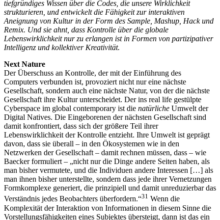
tiefgründiges Wissen über die Codes, die unsere Wirklichkeit
strukturieren, und entwickelt die Fähigkeit zur interaktiven
Aneignung von Kultur in der Form des Sample, Mashup, Hack und
Remix. Und sie ahnt, dass Kontrolle über die globale
Lebenswirklichkeit nur zu erlangen ist in Formen von partizipativer
Intelligenz und kollektiver Kreativität.
Next Nature
Der Überschuss an Kontrolle, der mit der Einführung des
Computers verbunden ist, provoziert nicht nur eine nächste
Gesellschaft, sondern auch eine nächste Natur, von der die nächste
Gesellschaft ihre Kultur unterscheidet. Der ins real life gestülpte
Cyberspace im global contemporary ist die
natürliche
Umwelt der
Digital Natives. Die Eingeborenen der nächsten Gesellschaft sind
damit konfrontiert, dass sich der größere Teil ihrer
Lebenswirklichkeit der Kontrolle entzieht. Ihre Umwelt ist geprägt
davon, dass sie überall – in den Ökosystemen wie in den
Netzwerken der Gesellschaft – damit rechnen müssen, dass – wie
Baecker formuliert – „nicht nur die Dinge andere Seiten haben, als
man bisher vermutete, und die Individuen andere Interessen […] als
man ihnen bisher unterstellte, sondern dass jede ihrer Vernetzungen
Formkomplexe generiert, die prinzipiell und damit unreduzierbar das
31
Verständnis jedes Beobachters überfordern.“
Wenn die
Komplexität der Interaktion von Informationen in diesem Sinne die
Vorstellungsfähigkeiten eines Subjektes übersteigt, dann ist das ein