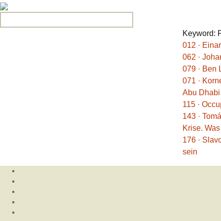
Search for:
Keyword: F
012 · Eina
062 · Joha
079 · Ben 
071 · Korne
Abu Dhabi a
115 · Occu
143 · Tomá
Krise. Was
176 · Slav
sein