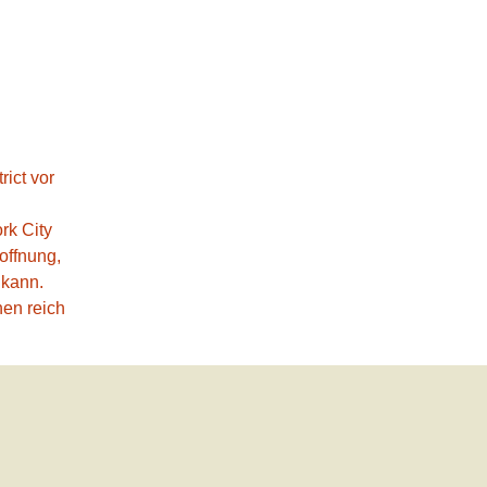
rict vor
rk City
offnung,
 kann.
hen reich