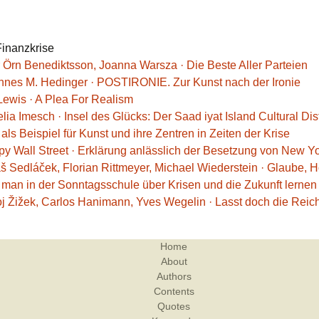
inanzkrise
r Örn Benediktsson, Joanna Warsza · Die Beste Aller Parteien
nnes M. Hedinger · POSTIRONIE. Zur Kunst nach der Ironie
Lewis · A Plea For Realism
lia Imesch · Insel des Glücks: Der Saad iyat Island Cultural Dist
ls Beispiel für Kunst und ihre Zentren in Zeiten der Krise
py Wall Street · Erklärung anlässlich der Besetzung von New Yo
š Sedláček, Florian Rittmeyer, Michael Wiederstein · Glaube, H
 man in der Sonntagsschule über Krisen und die Zukunft lernen
oj Žižek, Carlos Hanimann, Yves Wegelin · Lasst doch die Reic
Home
About
Authors
Contents
Quotes