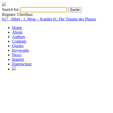
Search for:
Register: Überfluss
017 · Bibel · 1. Mose – Kapitel 41. Die Träume des Pharao
Home
About
Authors
Contents
Quotes
Keywords
News
Imprint
Datenschutz