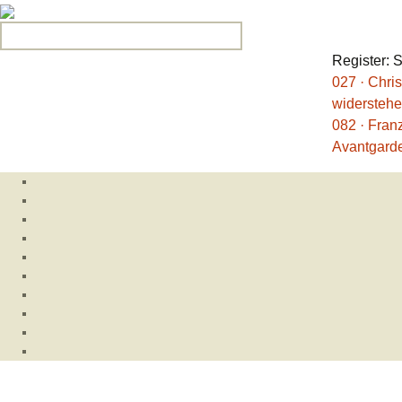
Search for:
Register: 
027 · Chri
widerstehe
082 · Fran
Avantgard