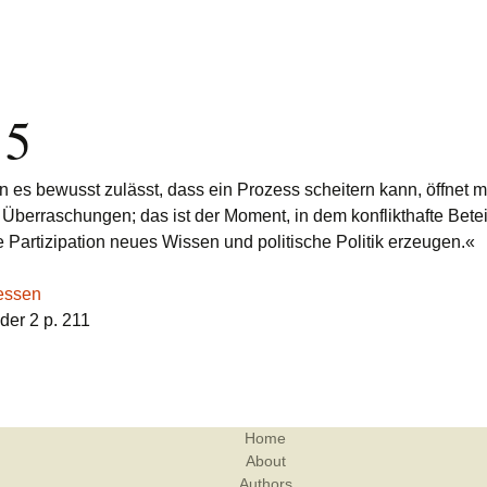
15
es bewusst zulässt, dass ein Prozess scheitern kann, öffnet m
r Überraschungen; das ist der Moment, in dem konflikthafte Bete
e Partizipation neues Wissen und politische Politik erzeugen.«
essen
der 2 p. 211
Home
About
Authors