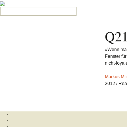
Search for:
Q2
»Wenn man 
Fenster fü
nicht-loyal
Markus Mi
2012
/ Rea