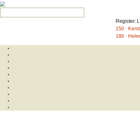
Search for:
Register: 
150 · Kers
186 · Helen