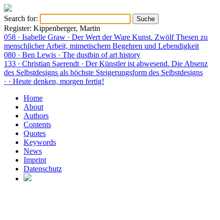
Search for:
Register: Kippenberger, Martin
058 · Isabelle Graw · Der Wert der Ware Kunst. Zwölf Thesen zu
menschlicher Arbeit, mimetischem Begehren und Lebendigkeit
080 · Ben Lewis · The dustbin of art history
133 · Christian Saerendt · Der Künstler ist abwesend. Die Absenz
des Selbstdesigns als höchste Steigerungsform des Selbstdesigns
· · Heute denken, morgen fertig!
Home
About
Authors
Contents
Quotes
Keywords
News
Imprint
Datenschutz