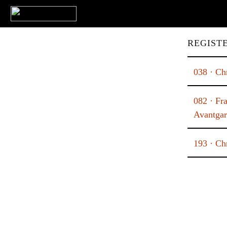
REGIST
038 · Ch
082 · Fr
Avantga
193 · Ch