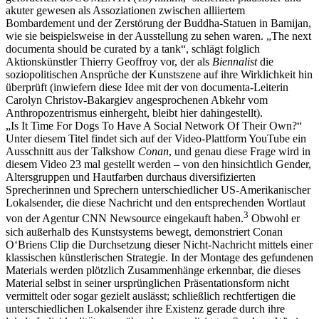
akuter gewesen als Assoziationen zwischen alliiertem
Bombardement und der Zerstörung der Buddha-Statuen in Bamijan,
wie sie beispielsweise in der Ausstellung zu sehen waren. „The next
documenta should be curated by a tank“, schlägt folglich
Aktionskünstler Thierry Geoffroy vor, der als
Biennalist
die
soziopolitischen Ansprüche der Kunstszene auf ihre Wirklichkeit hin
überprüft (inwiefern diese Idee mit der von documenta-Leiterin
Carolyn Christov-Bakargiev angesprochenen Abkehr vom
Anthropozentrismus einhergeht, bleibt hier dahingestellt).
„Is It Time For Dogs To Have A Social Network Of Their Own?“
Unter diesem Titel findet sich auf der Video-Plattform YouTube ein
Ausschnitt aus der Talkshow
Conan
, und genau diese Frage wird in
diesem Video 23 mal gestellt werden – von den hinsichtlich Gender,
Altersgruppen und Hautfarben durchaus diversifizierten
Sprecherinnen und Sprechern unterschiedlicher US-Amerikanischer
Lokalsender, die diese Nachricht und den entsprechenden Wortlaut
3
von der Agentur CNN Newsource eingekauft haben.
Obwohl er
sich außerhalb des Kunstsystems bewegt, demonstriert Conan
O‘Briens Clip die Durchsetzung dieser Nicht-Nachricht mittels einer
klassischen künstlerischen Strategie. In der Montage des gefundenen
Materials werden plötzlich Zusammenhänge erkennbar, die dieses
Material selbst in seiner ursprünglichen Präsentationsform nicht
vermittelt oder sogar gezielt auslässt; schließlich rechtfertigen die
unterschiedlichen Lokalsender ihre Existenz gerade durch ihre