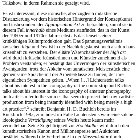
Talkshow, in deren Rahmen sie gezeigt wird.
Es ist interessant, diese ironische, aber zugleich didaktische
Distanzierung vor dem historischen Hintergrund der Konzeptkunst
und insbesondere der
Appropriation Art
zu betrachten, zumal sie in
diesem Fall
innerhalb
eines Mediums stattfindet, das in der Kunst
der 1960er und 1970er Jahre selbst als das Jenseits einer
kritikfähigen Kulturproduktion galt. Das Spannungsverhältnis
zwischen
high
und
low
ist in der Nachkriegskunst noch als durchaus
krisenhaft zu verstehen. Der elitäre Warencharakter der
high art
wird durch kritische Künstlerinnen und Künstler zunehmend als
Problem verstanden; er bestätigt das Unvermögen der künstlerischen
Avantgarden, trotz der Abkehr vom auratischen Meisterstück eine
gemeinsame Sprache mit der Arbeiterklasse zu finden, der ihre
eigentlichen Sympathien gelten. „When […] Lichtenstein talks
about his interest in the iconography of the comic strip and Richter
talks about his interest in the iconography of amateur photography,
both artists refer to the sources that seem to protect their own artistic
production from being instantly identified with being merely a high
5
art practice“,
schreibt Benjamin H. D. Buchloh bereits im
Rückblick 1982; zumindest im Falle Lichtensteins wäre eine solche
ideologische
Verteidigung
seines Werks heute kaum mehr
vermittelbar: Seine Zugehörigkeit zur
Hochkultur
wird durch den
kunsthistorischen Kanon und Millionenpreise auf Auktionen
bestätigt, während die Verbreitung in der
Massenkultur
durch