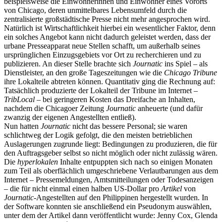
beispielsweise die Einwohnerinnen und Einwohner eines Vororts
von Chicago, deren unmittelbares Lebensumfeld durch die
zentralisierte großstädtische Presse nicht mehr angesprochen wird.
Natürlich ist Wirtschaftlichkeit hierbei ein wesentlicher Faktor, denn
ein solches Angebot kann nicht dadurch geleistet werden, dass der
urbane Presseapparat neue Stellen schafft, um außerhalb seines
ursprünglichen Einzugsgebiets vor Ort zu recherchieren und zu
publizieren. An dieser Stelle brachte sich
Journatic
ins Spiel – als
Dienstleister, an den große Tageszeitungen wie die
Chicago Tribune
ihre Lokalteile abtreten können. Quantitativ ging die Rechnung auf:
Tatsächlich produzierte der Lokalteil der Tribune im Internet –
TribLocal
– bei geringeren Kosten das Dreifache an Inhalten,
nachdem die Chicagoer Zeitung
Journatic
anheuerte (und dafür
zwanzig der eigenen Angestellten entließ).
Nun hatten
Journatic
nicht das bessere Personal; sie waren
schlichtweg der Logik gefolgt, die den meisten betrieblichen
Auslagerungen zugrunde liegt: Bedingungen zu produzieren, die für
den Auftragsgeber selbst so nicht möglich oder nicht zulässig wären.
Die
hyperlokalen
Inhalte entpuppten sich nach so einigen Monaten
zum Teil als oberflächlich umgeschriebene Verlautbarungen aus dem
Internet – Pressemeldungen, Amtsmitteilungen oder Todesanzeigen
– die für nicht einmal einen halben US-Dollar pro
Artikel
von
Journatic
-Angestellten auf den Philippinen hergestellt wurden. In
der Software konnten sie anschließend ein Pseudonym auswählen,
unter dem der Artikel dann veröffentlicht wurde: Jenny Cox, Glenda