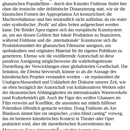
ghanaischen Populärfilms – durch den Künstler Fishbone findet hier
ohne die ironische oder defätistische Distanzierung statt, wie sie die
klassischen Formen der Appropriation Art kennzeichnet; die
Machtverhältnisse sind hier letztendlich nicht auflösbar, da ein realer
oder symbolischer ‚Profit‘ auf allen Seiten aufgerechnet werden
kann: Die Brüder Apea eignen sich das europäische Kunstsystem
an, um aus dessen Geldern ihre
lokale
Produktion zu finanzieren,
während Fishbone und die ‚internationale‘ Kunstszene sich die
Produktionsmittel der ghanaischen Filmszene aneignen, um
spektakuläres und originäres Material für ihr eigenes Publikum zu
generieren. Ebenso wie die oszillierende Autorschaft ist diese
paradoxe Aneignung möglicherweise die wahrheitsgetreuste
Darstellung der Verwicklungen einer globalisierten Gesellschaft. Die
Irritation, die
Elmina
hervorruft, könnte so als die Aussage des
künstlerischen Projekts verstanden werden – sie repräsentiert die
Unabgeschlossenheit und Unklarheit der Diskurse unserer Zeit, wie
sie eben bezüglich der Autorschaft von kollaborativen Werken oder
der ökonomischen Abhängigkeiten im internationalen Warenverkehr
(und Kulturbetrieb) gilt. Auch die Figur des
weißen
Ghanaers im
Film verweist auf Konflikte, die ansonsten nur mittels hilfloser
Polemiken öffentlich gemacht werden. Doug Fishbone als Ato
Blankson nimmt hier ein utopisches „color-blind casting“ vorweg,
das im breiteren künstlerischen Kontext in Theater oder Oper
praktiziert wird, aber die darstellerischen Konventionen des
8