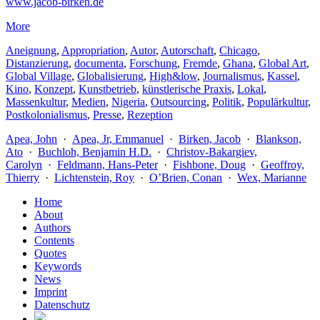
www.jacob-birken.de
More
Aneignung
,
Appropriation
,
Autor
,
Autorschaft
,
Chicago
,
Distanzierung
,
documenta
,
Forschung
,
Fremde
,
Ghana
,
Global Art
,
Global Village
,
Globalisierung
,
High&low
,
Journalismus
,
Kassel
,
Kino
,
Konzept
,
Kunstbetrieb
,
künstlerische Praxis
,
Lokal
,
Massenkultur
,
Medien
,
Nigeria
,
Outsourcing
,
Politik
,
Populärkultur
,
Postkolonialismus
,
Presse
,
Rezeption
Apea, John
·
Apea, Jr, Emmanuel
·
Birken, Jacob
·
Blankson,
Ato
·
Buchloh, Benjamin H.D.
·
Christov-Bakargiev,
Carolyn
·
Feldmann, Hans-Peter
·
Fishbone, Doug
·
Geoffroy,
Thierry
·
Lichtenstein, Roy
·
O’Brien, Conan
·
Wex, Marianne
Home
About
Authors
Contents
Quotes
Keywords
News
Imprint
Datenschutz