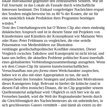
lokale
Individualität
gegenüber den zentralisierten Sendern. Wie im
Fall
Journatic
ist das Lokale als Fassade durch wirtschaftliche
Interessen bestimmt: Der Einkauf vorgefertigter Nachrichten erspart
den Sendern möglicherweise bis zu 80 % der Kosten, die sie für
eine tatsächlich lokale Produktion ihres Programms benötigen
4
würden.
Trotz des Unterhaltungswerts hat O’Briens Clip also einen eindeutig
didaktischen Anspruch und ist in diesem Sinne mit Projekten von
Künstlerinnen und Künstlern der Konzeptkunst wie Marianne Wex
oder Hans–Peter Feldmann zu vergleichen, die eine serielle
Präsentation von Medienbildern zur Illustration
verdrängte gesellschaftspolitischer Konflikte einsetzten. Dieser
Vergleich zwischen Talkshow und Kunstprojekt ist nicht trivial, und
kann uns helfen, die aktuellen Probleme politischer Kunst innerhalb
eines globalisierten Verblendungszusammenhangs anzugehen. Wenn
wir dem
Conan
-Clip für unseren kunstwissenschaftlichen
Versuchsaufbau nun
pro forma
einen Werkcharakter zusprechen,
haben wir es also mit einer Appropriation zu tun, die auch
entsprechend den formalen Strategien und politischen Motivationen
dieses Kunstgenres folgt. Relevant ist hierbei die kritische (und in
diesem Fall offen ironische) Distanz, die im Clip gegenüber seinem
Quellenmaterial aufgebaut wird: Obgleich es sich hier wie da um
Fernsehen handelt, wird die Welt der Regionalsender bereits durch
die Gleichförmigkeit des Nachrichtentextes als ein unheimliches, in
sich geschlossenes Ganzes vermittelt – und damit als extern zu der