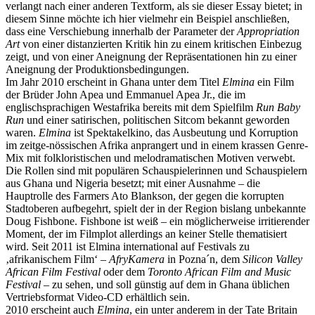
verlangt nach einer anderen Textform, als sie dieser Essay bietet; in
diesem Sinne möchte ich hier vielmehr ein Beispiel anschließen,
dass eine Verschiebung innerhalb der Parameter der
Appropriation
Art
von einer distanzierten Kritik hin zu einem kritischen Einbezug
zeigt, und von einer Aneignung der Repräsentationen hin zu einer
Aneignung der Produktionsbedingungen.
Im Jahr 2010 erscheint in Ghana unter dem Titel
Elmina
ein Film
der Brüder John Apea und Emmanuel Apea Jr., die im
englischsprachigen Westafrika bereits mit dem Spielfilm
Run Baby
Run
und einer satirischen, politischen Sitcom bekannt geworden
waren.
Elmina
ist Spektakelkino, das Ausbeutung und Korruption
im zeitge-nössischen Afrika anprangert und in einem krassen Genre-
Mix mit folkloristischen und melodramatischen Motiven verwebt.
Die Rollen sind mit populären Schauspielerinnen und Schauspielern
aus Ghana und Nigeria besetzt; mit einer Ausnahme – die
Hauptrolle des Farmers Ato Blankson, der gegen die korrupten
Stadtoberen aufbegehrt, spielt der in der Region bislang unbekannte
Doug Fishbone. Fishbone ist weiß – ein möglicherweise irritierender
Moment, der im Filmplot allerdings an keiner Stelle thematisiert
wird. Seit 2011 ist Elmina international auf Festivals zu
‚afrikanischem Film‘ –
AfryKamera
in Pozna´n, dem
Silicon Valley
African Film Festival
oder dem
Toronto African Film and Music
Festival
– zu sehen, und soll günstig auf dem in Ghana üblichen
Vertriebsformat Video-CD erhältlich sein.
2010 erscheint auch
Elmina
, ein unter anderem in der Tate Britain