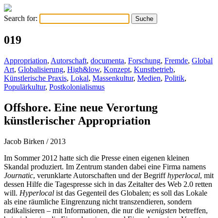
Search for:
019
Appropriation
,
Autorschaft
,
documenta
,
Forschung
,
Fremde
,
Global
Art
,
Globalisierung
,
High&low
,
Konzept
,
Kunstbetrieb
,
Künstlerische Praxis
,
Lokal
,
Massenkultur
,
Medien
,
Politik
,
Populärkultur
,
Postkolonialismus
Offshore. Eine neue Verortung
künstlerischer Appropriation
Jacob Birken
/ 2013
Im Sommer 2012 hatte sich die Presse einen eigenen kleinen
Skandal produziert. Im Zentrum standen dabei eine Firma namens
Journatic
, verunklarte Autorschaften und der Begriff
hyperlocal
, mit
dessen Hilfe die Tagespresse sich in das Zeitalter des Web 2.0 retten
will.
Hyperlocal
ist das Gegenteil des Globalen; es soll das Lokale
als eine räumliche Eingrenzung nicht transzendieren, sondern
radikalisieren – mit Informationen, die nur die
wenigsten
betreffen,