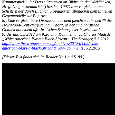
Kammerspiel‘“, in: Ders.: Szenarien im Bildraum der Wirklichkeit,
Hrsg. Gregor Stemmrich (Dresden, 1997) zum vergleichbaren
Scheitern der durch Buchloh propagierten, strengeren konzeptuellen
Gegenmodelle zur Pop Art.
8.) Eine vergleichbare Diskussion aus dem gleichen Jahr betrifft die
Hollywood-Comicverfilmung „Thor“, in der eine nordische
Gottheit mit einem afro-britischen Schauspieler besetzt wurde.
9.) Arrant, 5.3.2012 um 9:26 Uhr, Kommentar zu Charles Mudede,
„White American Plays a Black African“, The Stranger, 5.3.2012,
http://www.thestranger.com/slog/archives/2012/03/05/white-
american-plays-a-black-african&view=comments
[5.2.2013].
[Dieser Text findet sich im Reader Nr. 1 auf S. 80.]