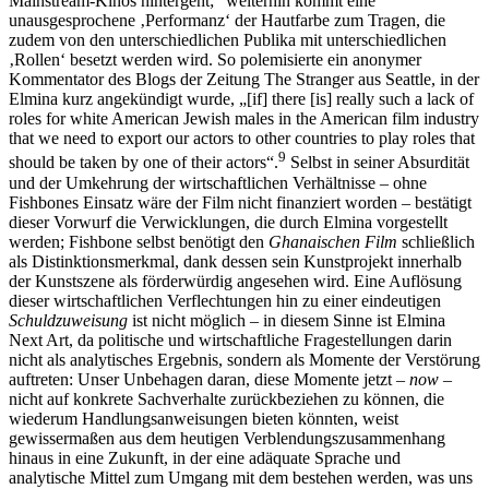
Mainstream-Kinos hintergeht;
weiterhin kommt eine
unausgesprochene ‚Performanz‘ der Hautfarbe zum Tragen, die
zudem von den unterschiedlichen Publika mit unterschiedlichen
‚Rollen‘ besetzt werden wird. So polemisierte ein anonymer
Kommentator des Blogs der Zeitung The Stranger aus Seattle, in der
Elmina kurz angekündigt wurde, „[if] there [is] really such a lack of
roles for white American Jewish males in the American film industry
that we need to export our actors to other countries to play roles that
9
should be taken by one of their actors“.
Selbst in seiner Absurdität
und der Umkehrung der wirtschaftlichen Verhältnisse – ohne
Fishbones Einsatz wäre der Film nicht finanziert worden – bestätigt
dieser Vorwurf die Verwicklungen, die durch Elmina vorgestellt
werden; Fishbone selbst benötigt den
Ghanaischen Film
schließlich
als Distinktionsmerkmal, dank dessen sein Kunstprojekt innerhalb
der Kunstszene als förderwürdig angesehen wird. Eine Auflösung
dieser wirtschaftlichen Verflechtungen hin zu einer eindeutigen
Schuldzuweisung
ist nicht möglich – in diesem Sinne ist Elmina
Next Art, da politische und wirtschaftliche Fragestellungen darin
nicht als analytisches Ergebnis, sondern als Momente der Verstörung
auftreten: Unser Unbehagen daran, diese Momente jetzt –
now
–
nicht auf konkrete Sachverhalte zurückbeziehen zu können, die
wiederum Handlungsanweisungen bieten könnten, weist
gewissermaßen aus dem heutigen Verblendungszusammenhang
hinaus in eine Zukunft, in der eine adäquate Sprache und
analytische Mittel zum Umgang mit dem bestehen werden, was uns