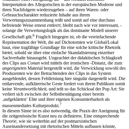
Interpretation des Allegorischen in der europäischen Moderne und
ihren Nachfolgern wiederzugeben – auf ihren Waren- oder
Gebrauchscharakter reduzierte Inhalte aus ihrem
Verwertungszusammenhang reißt und somit auf eine durchaus
befreiende Weise erneut
entleert
, bleibt nach wie vor interessant, -
solange die Verwertungslogik als das dominante Modell unserer
6
Gesellschaft gilt.
Fraglich hingegen ist, ob die vereinfachende
Repräsentation der Welt, die auf Dichotomien wie Global/Lokal
baut, eine tragfähige Grundlage für eine solche kritische Rhetorik
bietet, sobald sie über eine einfache Skandalisierung einzelner
Sachverhalte hinausgeht. Ungeachtet der didaktischen Schlagkraft
des Clips aus
Conan
wird mittels der ironischen -Distanz, die zum
angeeigneten
Material hergestellt wird, die Verwicklung sowohl des
Produzenten wie der Betrachtenden des Clips in das System
ausgeblendet, dessen Fehlleistung hier singulär dargestellt wird. Die
entlarvende, aufklärerische Geste fordert von ihrem Publikum somit
keine
Verantwortlichkeit
, und teilt so das Schicksal der Pop Art: Sie
verliert sich zwischen der Selbstbestätigung einer bereits
‚aufgeklärten‘ Elite und ihrer eigenen Konsumierbarkeit als
7
massenmediales Kulturprodukt.
In diesem Sinne ist es also notwendig, die Praxis der Aneignung für
die zeitgenössische Kunst neu zu definieren. Eine entsprechende
Theorie
, wie sie weiterhin auf der postmarxistischen
Auseinandersetzung mit rhetorischen Mitteln aufbauen könnte,