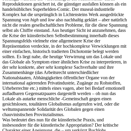
Reproduktionen gesichert ist, die günstiger ausfallen können als ein
handelsübliches Superhelden-Comic. Der museal-industrielle
Komplex hat die ursprünglich in Lichtensteins Werk ausgedrückte
Spannung von
high
und
low
also nachhaltig geklärt – aber natürlich
nicht die realen gesellschaftlichen Probleme, für die diese Spannung
selbst als Chiffre einstand. Aus heutiger Sicht ist anzunehmen, dass
die Krise der künstlerischen Selbstbestimmung innerhalb dieses
Spannungsfelds vielmehr eine allgemeinere Krise der
Repräsentation verdeckte, in der hochkomplexe Verwicklungen mit
einer einfachen, historisch tradierten Dichotomie belegt werden
sollten. Es liegt nahe, die heutige Verwirrung um das Lokale und
das Globale als Symptom einer ähnlichen Krise zu interpretieren, in
der sehr konkrete, aber sehr komplexe Sachverhalte und ihre
Zusammenhänge (das Arbeitsrecht unterschiedlicher
Nationalstaaten, Abhängigkeiten öffentlicher Organe von der
international agierenden Privatindustrie, Zugänge zu Rohstoffen,
Urheberrechte etc.) mittels eines vagen, aber bei Bedarf emotionell
aufladbaren Gegensatzpaares dargestellt werden – ob nun das
Lokale als autarke menschliche -Gemeinschaft gegen einen
gesichtslosen, totalitären Globalismus aufgerufen wird, oder die
weltumspannende Solidarität des Globalen gegen einen
chauvinistischen Provinzialismus.
Was bedeutet dies nun für die künstlerische Praxis, und
insbesondere für die künstlerische Appropriation? Der kritische
Charakter einer Aneignung, die – um verkürzt Buchlohs