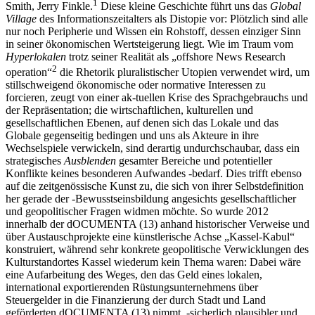
1
Smith, Jerry Finkle.
Diese kleine Geschichte führt uns das
Global
Village
des Informationszeitalters als Distopie vor: Plötzlich sind alle
nur noch Peripherie und Wissen ein Rohstoff, dessen einziger Sinn
in seiner ökonomischen Wertsteigerung liegt. Wie im Traum vom
Hyperlokalen
trotz seiner Realität als „offshore News Research
2
operation“
die Rhetorik pluralistischer Utopien verwendet wird, um
stillschweigend ökonomische oder normative Interessen zu
forcieren, zeugt von einer ak-tuellen Krise des Sprachgebrauchs und
der Repräsentation; die wirtschaftlichen, kulturellen und
gesellschaftlichen Ebenen, auf denen sich das Lokale und das
Globale gegenseitig bedingen und uns als Akteure in ihre
Wechselspiele verwickeln, sind derartig undurchschaubar, dass ein
strategisches
Ausblenden
gesamter Bereiche und potentieller
Konflikte keines besonderen Aufwandes -bedarf. Dies trifft ebenso
auf die zeitgenössische Kunst zu, die sich von ihrer Selbstdefinition
her gerade der -Bewusstseinsbildung angesichts gesellschaftlicher
und geopolitischer Fragen widmen möchte. So wurde 2012
innerhalb der dOCUMENTA (13) anhand historischer Verweise und
über Austauschprojekte eine künstlerische Achse „Kassel-Kabul“
konstruiert, während sehr konkrete geopolitische Verwicklungen des
Kulturstandortes Kassel wiederum kein Thema waren: Dabei wäre
eine Aufarbeitung des Weges, den das Geld eines lokalen,
international exportierenden Rüstungsunternehmens über
Steuergelder in die Finanzierung der durch Stadt und Land
geförderten dOCUMENTA (13) nimmt, -sicherlich plausibler und