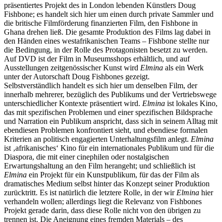
präsentiertes Projekt des in London lebenden Künstlers Doug
Fishbone; es handelt sich hier um einen durch private Sammler und
die britische Filmförderung finanzierten Film, den Fishbone in
Ghana drehen ließ. Die gesamte Produktion des Films lag dabei in
den Händen eines westafrikanischen Teams – Fishbone stellte nur
die Bedingung, in der Rolle des Protagonisten besetzt zu werden.
Auf DVD ist der Film in Museumsshops erhältlich, und auf
Ausstellungen zeitgenössischer Kunst wird
Elmina
als ein Werk
unter der Autorschaft Doug Fishbones gezeigt.
Selbstverständlich handelt es sich hier um denselben Film, der
innerhalb mehrerer, bezüglich des Publikums und der Vertriebswege
unterschiedlicher Kontexte präsentiert wird.
Elmina
ist lokales Kino,
das mit spezifischen Problemen und einer spezifischen Bildsprache
und Narration ein Publikum anspricht, dass sich in seinem Alltag mit
ebendiesen Problemen konfrontiert sieht, und ebendiese formalen
Kriterien an politisch engagierten Unterhaltungsfilm anlegt.
Elmina
ist ‚afrikanisches‘ Kino für ein internationales Publikum und für die
Diaspora, die mit einer cinephilen oder nostalgischen
Erwartungshaltung an den Film herangeht; und schließlich ist
Elmina
ein Projekt für ein Kunstpublikum, für das der Film als
dramatisches Medium selbst hinter das Konzept seiner Produktion
zurücktritt. Es ist natürlich die letztere Rolle, in der wir
Elmina
hier
verhandeln wollen; allerdings liegt die Relevanz von Fishbones
Projekt gerade darin, dass diese Rolle nicht von den übrigen zu
trennen ist. Die Aneignung eines fremden Materials – des